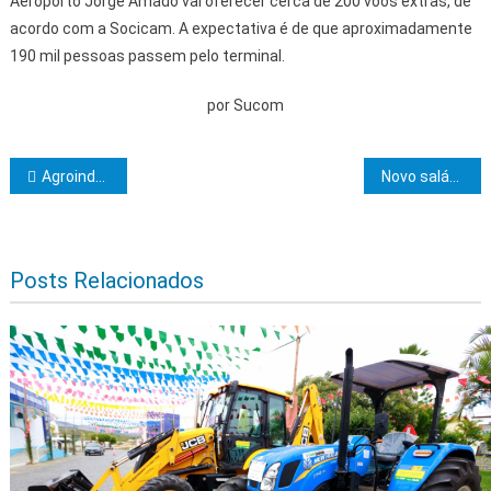
Aeroporto Jorge Amado vai oferecer cerca de 200 voos extras, de
acordo com a Socicam. A expectativa é de que aproximadamente
190 mil pessoas passem pelo terminal.
por Sucom
Navegação de Post
Agroindústria de mandioca estimula produção e economia em Ibirapitanga
Novo salário mínimo de R$ 1.412 começa a valer hoje; veja o que muda
Posts Relacionados