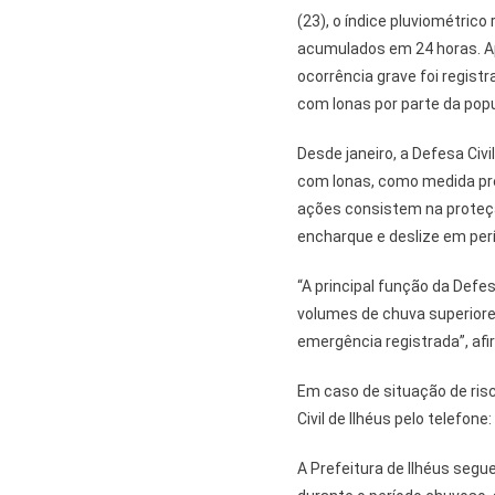
(23), o índice pluviométrico 
acumulados em 24 horas. Ap
ocorrência grave foi regis
com lonas por parte da pop
Desde janeiro, a Defesa Civi
com lonas, como medida pre
ações consistem na proteçã
encharque e deslize em per
“A principal função da Defe
volumes de chuva superio
emergência registrada”, afir
Em caso de situação de ris
Civil de Ilhéus pelo telefone:
A Prefeitura de Ilhéus seg