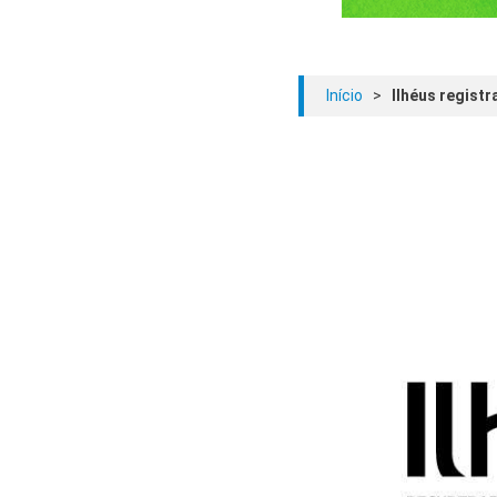
Início
>
Ilhéus regist