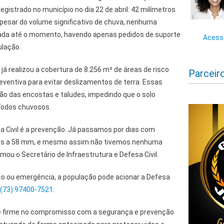
registrado no município no dia 22 de abril: 42 milímetros
esar do volume significativo de chuva, nenhuma
trada até o momento, havendo apenas pedidos de suporte
Acesse
ulação.
l já realizou a cobertura de 8.256 m² de áreas de risco
Parceir
ventiva para evitar deslizamentos de terra. Essas
o das encostas e taludes, impedindo que o solo
íodos chuvosos.
sa Civil é a prevenção. Já passamos por dias com
res a 58 mm, e mesmo assim não tivemos nenhuma
mou o Secretário de Infraestrutura e Defesa Civil.
co ou emergência, a população pode acionar a Defesa
(73) 97400-7521
.
ue firme no compromisso com a segurança e prevenção