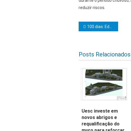
durante o período chuvoso,
reduzir riscos.
Navegação d
100 dias: Educação avança com construção e requalificação de escolas em Itabuna
Posts Relacionados
Uesc investe em
novos abrigos e
requalificação do
muro para reforçar