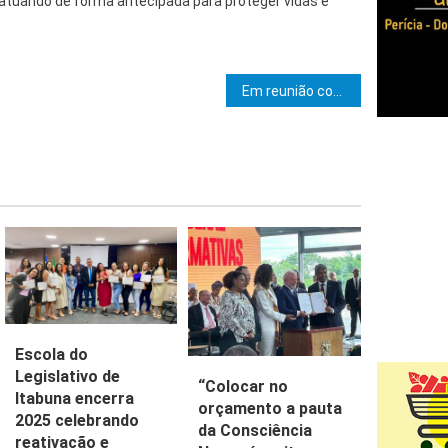
 atuando de forma antecipada para proteger vidas e
e Post
Em reunião com prefeita, governador projeta ações conjuntas para o desenvolvimento de Ubaitaba
Escola do
Legislativo de
“Colocar no
Itabuna encerra
orçamento a pauta
2025 celebrando
da Consciência
reativação e