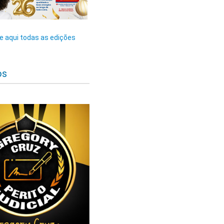
 aqui todas as edições
os