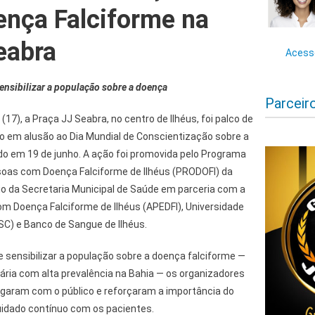
ença Falciforme na
eabra
Acesse
ensibilizar a população sobre a doença
Parceir
17), a Praça JJ Seabra, no centro de Ilhéus, foi palco de
 em alusão ao Dia Mundial de Conscientização sobre a
do em 19 de junho. A ação foi promovida pelo Programa
soas com Doença Falciforme de Ilhéus (PRODOFI) da
eio da Secretaria Municipal de Saúde em parceria com a
 Doença Falciforme de Ilhéus (APEDFI), Universidade
SC) e Banco de Sangue de Ilhéus.
e sensibilizar a população sobre a doença falciforme —
ária com alta prevalência na Bahia — os organizadores
logaram com o público e reforçaram a importância do
uidado contínuo com os pacientes.