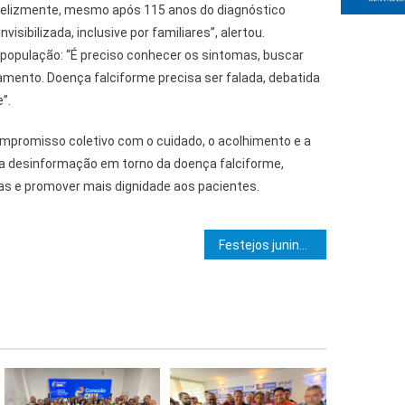
felizmente, mesmo após 115 anos do diagnóstico
nvisibilizada, inclusive por familiares”, alertou.
população: “É preciso conhecer os sintomas, buscar
tamento. Doença falciforme precisa ser falada, debatida
”.
ompromisso coletivo com o cuidado, o acolhimento e a
e a desinformação em torno da doença falciforme,
das e promover mais dignidade aos pacientes.
e Post
Festejos juninos movimentam oito zonas turísticas da Bahia