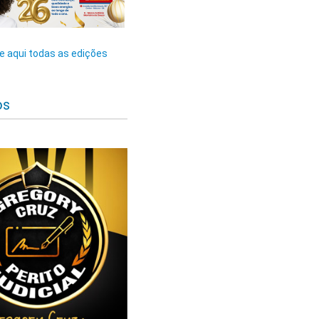
 aqui todas as edições
os