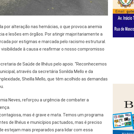
a por alteração nas hemácias, o que provoca anemia
rícia e lesões em órgãos. Por atingir majoritariamente a
ercada por estigmas e marcada pelo racismo estrutural.
 visibilidade à causa e reafirmar o nosso compromisso
retaria de Saúde de Ilhéus pelo apoio. “Reconhecemos
nicipal, através da secretária Sonilda Mello e da
mplexidade, Sheilla Mello, que têm acolhido as demandas
u.
êmia Neves, reforçou a urgência de combater a
oença.
é contagiosa, mas é grave e mata. Temos um programa
ntes de Ilhéus e municípios pactuados, mas é preciso
úde estejam mais preparados para lidar com essa