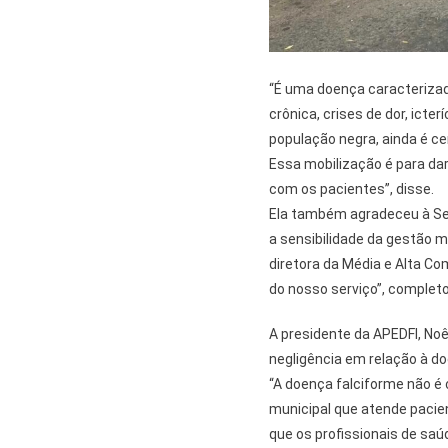
“É uma doença caracterizad
crônica, crises de dor, icte
população negra, ainda é c
Essa mobilização é para dar
com os pacientes”, disse.
Ela também agradeceu à Sec
a sensibilidade da gestão mu
diretora da Média e Alta Co
do nosso serviço”, completo
A presidente da APEDFI, No
negligência em relação à d
“A doença falciforme não 
municipal que atende pacie
que os profissionais de sa