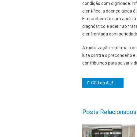
condição com dignidade. In
científico, a doença ainda é i
Ela também fez um apelo à 
diagnóstico e aderir ao tra
e enfrentada com seriedade
A mobilização reafirma o c
luta contra o preconceito 
contribuindo para salvar vi
Navegação d
CCJ da ALBA aprova sete projetos de lei
Posts Relacionados