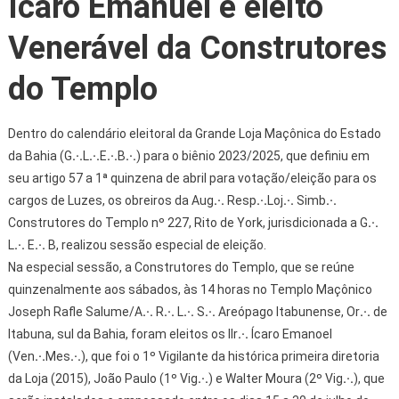
Ícaro Emanuel é eleito
Venerável da Construtores
do Templo
Dentro do calendário eleitoral da Grande Loja Maçônica do Estado
da Bahia (G
.·.
L
.·.
E
.·.
B
.·.
) para o biênio 2023/2025, que definiu em
seu artigo 57 a 1ª quinzena de abril para votação/eleição para os
cargos de Luzes, os obreiros da Aug
.·.
Resp
.·.
Loj
.·.
Simb
.·.
Construtores do Templo nº 227, Rito de York, jurisdicionada a G
.·.
L
.·.
E
.·.
B, realizou sessão especial de eleição.
Na especial sessão, a Construtores do Templo, que se reúne
quinzenalmente aos sábados, às 14 horas no Templo Maçônico
Joseph Rafle Salume/A
.·.
R
.·.
L
.·.
S
.·.
Areópago Itabunense, Or
.·.
de
Itabuna, sul da Bahia, foram eleitos os IIr
.·.
Ícaro Emanoel
(Ven
.·.
Mes
.·.
), que foi o 1º Vigilante da histórica primeira diretoria
da Loja (2015), João Paulo (1º Vig
.·.
) e Walter Moura (2º Vig
.·.
), que