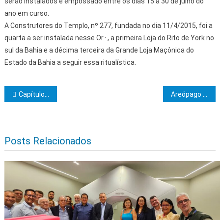
serão instalados e empossado entre os dias 15 a 30 de julho do
ano em curso.
A Construtores do Templo, nº 277, fundada no dia 11/4/2015, foi a
quarta a ser instalada nesse Or.·., a primeira Loja do Rito de York no
sul da Bahia e a décima terceira da Grande Loja Maçônica do
Estado da Bahia a seguir essa ritualística.
Navegação de Post
Capítulo Demolay de Camacã completa 10 anos
Areópago Itabunense realiza reunião informal com a presença do Grão-Mestre da Grande Loja Maçônica do Estado da Bahia
Posts Relacionados