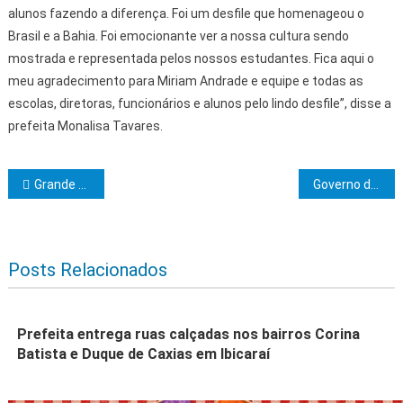
alunos fazendo a diferença. Foi um desfile que homenageou o
Brasil e a Bahia. Foi emocionante ver a nossa cultura sendo
mostrada e representada pelos nossos estudantes. Fica aqui o
meu agradecimento para Miriam Andrade e equipe e todas as
escolas, diretoras, funcionários e alunos pelo lindo desfile”, disse a
prefeita Monalisa Tavares.
Navegação de Post
Grande Loja Maçônica do Estado da Bahia realizará sessão ordinária
Governo do Estado entrega em Bom Jesus da Lapa trecho recuperado da BA-160, mercado municipal e requalificação de escola
Posts Relacionados
Prefeita entrega ruas calçadas nos bairros Corina
Batista e Duque de Caxias em Ibicaraí