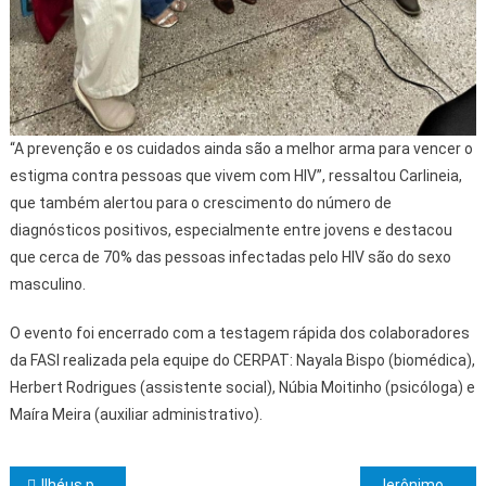
“A prevenção e os cuidados ainda são a melhor arma para vencer o
estigma contra pessoas que vivem com HIV”, ressaltou Carlineia,
que também alertou para o crescimento do número de
diagnósticos positivos, especialmente entre jovens e destacou
que cerca de 70% das pessoas infectadas pelo HIV são do sexo
masculino.
O evento foi encerrado com a testagem rápida dos colaboradores
da FASI realizada pela equipe do CERPAT: Nayala Bispo (biomédica),
Herbert Rodrigues (assistente social), Núbia Moitinho (psicóloga) e
Maíra Meira (auxiliar administrativo).
Ilhéus promove Fórum de Lideranças para discutir políticas públicas do Litoral Norte
Jerônimo Rodrigues se torna primeiro governador da Bahia a receber título de Doutor Honoris Causa pela Uesc