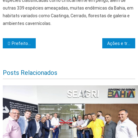
espécies classificadas como criticamente em perigo, além de
outras 339 espécies ameaçadas, muitas endêmicas da Bahia, em
habitats variados como Caatinga, Cerrado, florestas de galeria e
ambientes cavernícolas.
Navegação de Post
Prefeitos participam do lançamento nacional da operação de final de ano da PRF
Ações e transformações que movimentaram a Uesc
Posts Relacionados