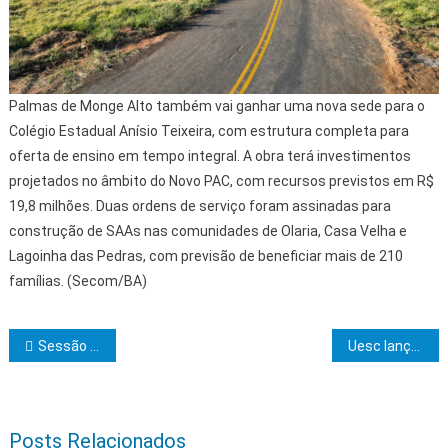
Palmas de Monge Alto também vai ganhar uma nova sede para o
Colégio Estadual Anísio Teixeira, com estrutura completa para
oferta de ensino em tempo integral. A obra terá investimentos
projetados no âmbito do Novo PAC, com recursos previstos em R$
19,8 milhões. Duas ordens de serviço foram assinadas para
construção de SAAs nas comunidades de Olaria, Casa Velha e
Lagoinha das Pedras, com previsão de beneficiar mais de 210
famílias. (Secom/BA)
Navegação de Post
Sessão da Câmara de Ibicaraí tem palestra da PM sobre implantação de serviço de monitoramento
Uesc lança primeiro trecho da Rede Gigasul
Posts Relacionados