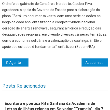
O chefe de gabinete do Consórcio Nordeste, Glauber Piva,
agradeceu o apoio do Governo do Estado para a elaboração do
plano. “Será um documento vasto, com uma série de ações ao
longo de cada ano, enfatizando a competitividade nacional,
geração de energia renovável, segurança hídrica e redução das
desigualdades regionais, envolvendo diversas câmeras temáticas,
como a economia solidária e a valorização da caatinga. Então o
apoio dos estados é fundamental”, enfatizou. (Secom/BA)
Navegação de Post
Agentes de endemias intensificam ações contra dengue em aldeia indígena
Academia de Letras de Ilhéus empossa Alessandro Fernandes
Posts Relacionados
Escritora e poetisa Rita Santana da Academia de
Letras de Ilhéus relança em Salvador “Tramela”, dia 7