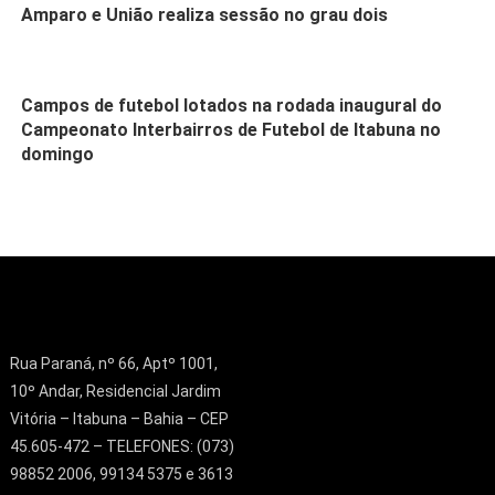
Amparo e União realiza sessão no grau dois
Campos de futebol lotados na rodada inaugural do
Campeonato Interbairros de Futebol de Itabuna no
domingo
Rua Paraná, nº 66, Aptº 1001,
10º Andar, Residencial Jardim
Vitória – Itabuna – Bahia – CEP
45.605-472 – TELEFONES: (073)
98852 2006, 99134 5375 e 3613