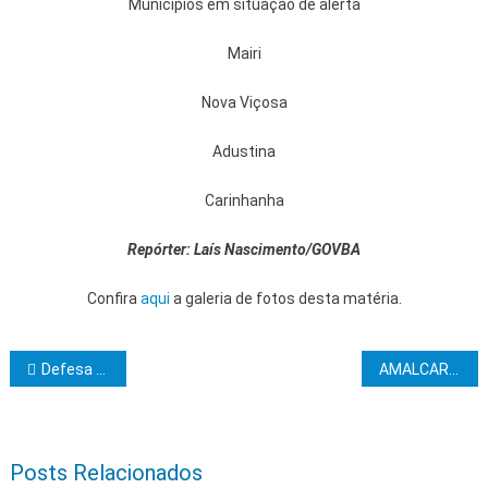
Municípíos em situação de alerta
Mairi
Nova Viçosa
Adustina
Carinhanha
Repórter: Laís Nascimento/GOVBA
Confira
aqui
a galeria de fotos desta matéria.
Navegação de Post
Defesa Civil alerta: possibilidade de chuva. São 105 milímetros previstos até dia 20 de fevereiro
AMALCARG apresenta chapa de consenso para eleição
Posts Relacionados