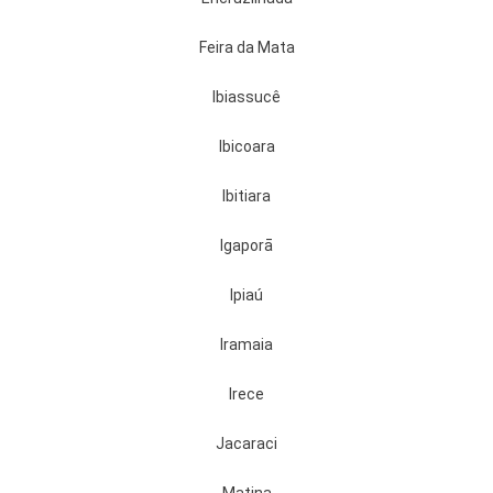
Feira da Mata
Ibiassucê
Ibicoara
Ibitiara
Igaporā
Ipiaú
Iramaia
lrece
Jacaraci