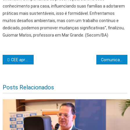
conhecimento para casa, influenciando suas famílias a adotarem
práticas mais sustentáveis, isso é formidável. Enfrentamos
muitos desafios ambientais, mas com um trabalho contínuo e
dedicado, podemos promover mudanças significativas”, finalizou,
Guiomar Matos, professora em Mar Grande. (Secom/BA)
Navegação de Post
CEE aprova recredenciamento de três cursos da UESC
Comunicado – Reajuste da tarifa de gás natural
Posts Relacionados