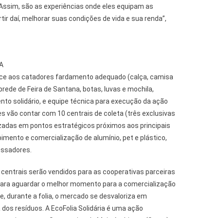
 Assim, são as experiências onde eles equipam as
tir daí, melhorar suas condições de vida e sua renda”,
A
rece aos catadores fardamento adequado (calça, camisa
prede de Feira de Santana, botas, luvas e mochila,
to solidário, e equipe técnica para execução da ação
es vão contar com 10 centrais de coleta (três exclusivas
izadas em pontos estratégicos próximos aos principais
ebimento e comercialização de alumínio, pet e plástico,
essadores.
 centrais serão vendidos para as cooperativas parceiras
 para aguardar o melhor momento para a comercialização
que, durante a folia, o mercado se desvaloriza em
 dos resíduos. A EcoFolia Solidária é uma ação