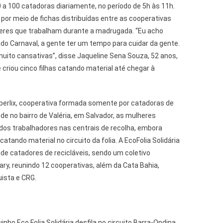
 a 100 catadoras diariamente, no período de 5h às 11h.
por meio de fichas distribuídas entre as cooperativas
lheres que trabalham durante a madrugada. “Eu acho
 do Carnaval, a gente ter um tempo para cuidar da gente.
muito cansativas”, disse Jaqueline Sena Souza, 52 anos,
 criou cinco filhas catando material até chegar à
erlix, cooperativa formada somente por catadoras de
de no bairro de Valéria, em Salvador, as mulheres
os trabalhadores nas centrais de recolha, embora
ando material no circuito da folia. A EcoFolia Solidária
de catadores de recicláveis, sendo um coletivo
ry, reunindo 12 cooperativas, além da Cata Bahia,
uista e CRG.
nho Eco Folia Solidária desfila no circuito Barra-Ondina,