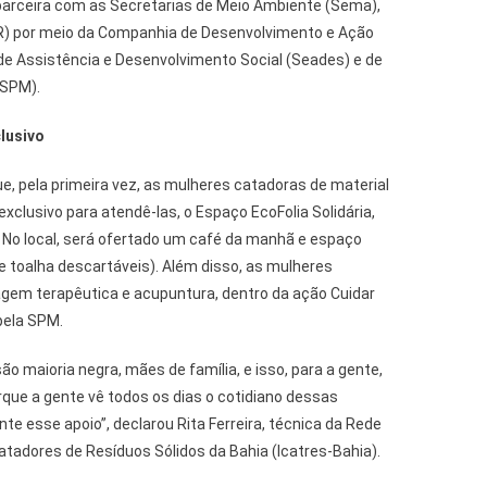
arceira com as Secretarias de Meio Ambiente (Sema),
R) por meio da Companhia de Desenvolvimento e Ação
 de Assistência e Desenvolvimento Social (Seades) e de
(SPM).
lusivo
e, pela primeira vez, as mulheres catadoras de material
xclusivo para atendê-las, o Espaço EcoFolia Solidária,
 No local, será ofertado um café da manhã e espaço
 toalha descartáveis). Além disso, as mulheres
gem terapêutica e acupuntura, dentro da ação Cuidar
pela SPM.
o maioria negra, mães de família, e isso, para a gente,
que a gente vê todos os dias o cotidiano dessas
te esse apoio”, declarou Rita Ferreira, técnica da Rede
atadores de Resíduos Sólidos da Bahia (Icatres-Bahia).