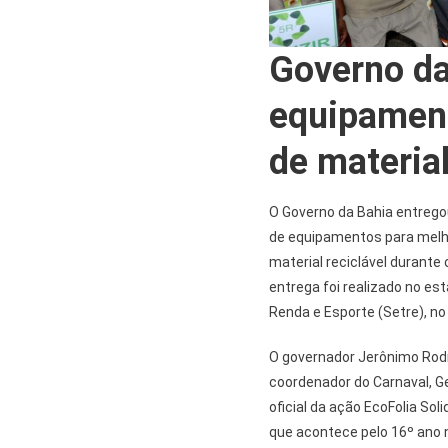
Governo da
equipament
de material
O Governo da Bahia entregou
de equipamentos para melho
material reciclável durante 
entrega foi realizado no e
Renda e Esporte (Setre), no
O governador Jerônimo Rodr
coordenador do Carnaval, G
oficial da ação EcoFolia So
que acontece pelo 16º ano no