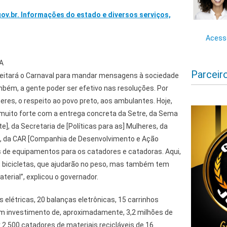
gov.br. Informações do estado e diversos serviços,
Acesse
A
Parceir
veitará o Carnaval para mandar mensagens à sociedade
ambém, a gente poder ser efetivo nas resoluções. Por
eres, o respeito ao povo preto, aos ambulantes. Hoje,
to forte com a entrega concreta da Setre, da Sema
], da Secretaria de [Políticas para as] Mulheres, da
], da CAR [Companhia de Desenvolvimento e Ação
s de equipamentos para os catadores e catadoras. Aqui,
 bicicletas, que ajudarão no peso, mas também tem
erial”, explicou o governador.
elétricas, 20 balanças eletrônicas, 15 carrinhos
 Com investimento de, aproximadamente, 3,2 milhões de
r 2.500 catadores de materiais recicláveis de 16