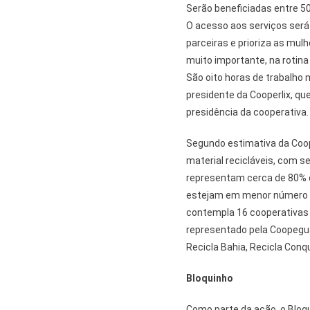
Serão beneficiadas entre 50
O acesso aos serviços será 
parceiras e prioriza as mu
muito importante, na rotina
São oito horas de trabalho 
presidente da Cooperlix, que
presidência da cooperativa.
Segundo estimativa da Coop
material recicláveis, com se
representam cerca de 80% d
estejam em menor número cat
contempla 16 cooperativas 
representado pela Coopegua
Recicla Bahia, Recicla Conq
Bloquinho
Como parte da ação, o Bloqui