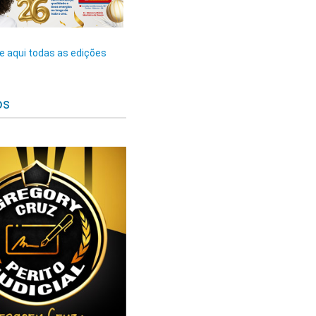
 aqui todas as edições
os