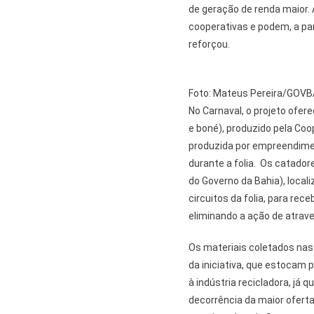
de geração de renda maior.
cooperativas e podem, a par
reforçou.
Foto: Mateus Pereira/GOVB
No Carnaval, o projeto ofe
e boné), produzido pela Coo
produzida por empreendimen
durante a folia. Os catador
do Governo da Bahia), local
circuitos da folia, para rec
eliminando a ação de atrav
Os materiais coletados nas
da iniciativa, que estocam
à indústria recicladora, já 
decorrência da maior oferta