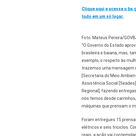
Clique aqui e acesse o ba.
tudo em um só lugar.
Foto: Mateus Pereira/GOVB
“O Governo do Estado apro
brasileira e baiana, mas, t
exemplo, o respeito às mulh
trazemos uma mensagem mui
[Secretaria do Meio Ambiente
Assistência Social [Seades
Regional], fazendo entrega
nós temos desde carrinhos,
máquinas que prensam o mat
Foram entregues 15 prensas 
elétricos e seis triciclos.
reais, a ação vai contempla