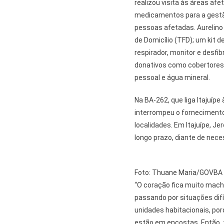
realizou visita às áreas a
medicamentos para a gestão
pessoas afetadas. Aurelin
de Domicílio (TFD); um kit 
respirador, monitor e desf
donativos como cobertores, 
pessoal e água mineral.
Na BA-262, que liga Itajuípe
interrompeu o fornecimento 
localidades. Em Itajuípe, J
longo prazo, diante de nec
Foto: Thuane Maria/GOVBA
“O coração fica muito mac
passando por situações dif
unidades habitacionais, po
estão em encostas. Então,