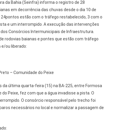
ra da Bahia (Seinfra) informa o registro de 28
ianas em decorrência das chuvas desde o dia 10 de
l, 24pontos estão com o tráfego restabelecido, 3 com o
pista e um interrompido. A execução das intervenções
os Consórcios Intermunicipais de Infraestrutura.
de rodovias baianas e pontes que estão com tráfego
 e/ou liberado:
 Preto – Comunidade do Peixe
 da última quarta-feira (15) na BA-225, entre Formosa
 do Peixe, fez com que a água invadisse a pista. O
errompido. O consórcio responsável pelo trecho foi
eparos necessários no local e normalizar a passagem de
ado: