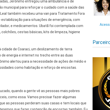
fetadas, Jerônimo entregou uma ambulância e de
 municipal para reforçar o cuidado com a saúde das
o Leal também recebeu uma van para Tratamento Fora
de estabilização para situações de emergência, com
Acesse
ibrilador; e medicamentos. Ubatã foi contemplada com
colchões, cestas básicas, kits de limpeza, higiene
Parceir
 à cidade de Coaraci, um deslizamento de terra
de energia e internet no trecho entre as duas
erônimo alertou para a necessidade de ações de médio e
essidades como habitação e reforço de encostas.
hucado, quando a gente vê as pessoas mais pobres
íceis, como essa. Vamos precisar fazer algumas
rque as pessoas perderam suas casas e tem locais que
 teremos que fazer contenção de encostas também. Eu