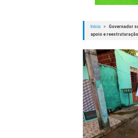
Início
>
Governador so
apoio e reestruturaçã