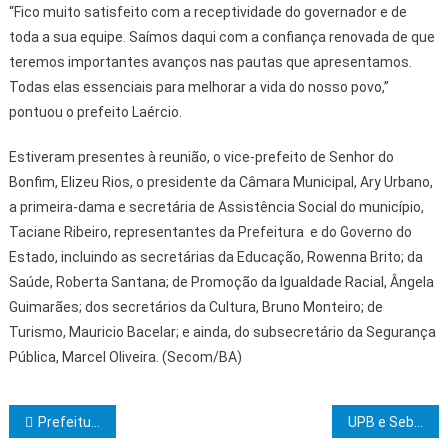
“Fico muito satisfeito com a receptividade do governador e de
toda a sua equipe. Saímos daqui com a confiança renovada de que
teremos importantes avanços nas pautas que apresentamos.
Todas elas essenciais para melhorar a vida do nosso povo,”
pontuou o prefeito Laércio.
Estiveram presentes à reunião, o vice-prefeito de Senhor do
Bonfim, Elizeu Rios, o presidente da Câmara Municipal, Ary Urbano,
a primeira-dama e secretária de Assistência Social do município,
Taciane Ribeiro, representantes da Prefeitura e do Governo do
Estado, incluindo as secretárias da Educação, Rowenna Brito; da
Saúde, Roberta Santana; de Promoção da Igualdade Racial, Ângela
Guimarães; dos secretários da Cultura, Bruno Monteiro; de
Turismo, Mauricio Bacelar; e ainda, do subsecretário da Segurança
Pública, Marcel Oliveira. (Secom/BA)
Navegação de Post
Prefeitura de Itabuna vacinou 32,81% do público-alvo da Campanha Contra Influenza
UPB e Sebrae se unem em prol do empreendedorismo e desenvolvimento local nos municípios