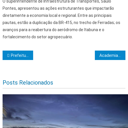
O superintendente de Infraestrutura de Transportes, Saulo
Pontes, apresentou as ações estruturantes que impactarão
diretamente a economia local e regional. Entre as principais
pautas, estão a duplicação da BR-415, no trecho de Ferradas; os
avanços para a reabertura do aeródromo de Itabuna e o
fortalecimento do setor agropecuário.
Navegação de Post
Prefeitura de Itabuna inicia avaliação do Estágio Probatório de servidores concursados
Academia de Letras de Ilhéus empossa Josevandro Nascimento como presidente
Posts Relacionados