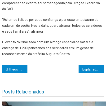
comparecer ao evento, foi homenageada pela Direção Executiva
da FASI.
“Estamos felizes por essa confiança e por esse entusiasmo de
cada um de vocês. Nesta data, quero abraçar todos os servidores
e seus familiares”, afirmou.
O evento foi finalizado com um almoço especial de Natal e a
entrega de 1.200 panetones aos servidores em um gesto de
reconhecimento do prefeito Augusto Castro.
Navegação de Post
Ilhéus recebe patinetes elétricos e amplia opções de mobilidade urbana
Esplanada recebe obras para dinamizar o turismo
Posts Relacionados