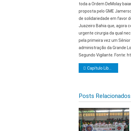
toda a Ordem DeMolay baian
proposta pelo GME Jamerson
de solidariedade em favor d
Juazeiro Bahia que, agora 
urgente cirurgia da qual nec
pela primeira vez um Sêni
administração da Grande Lo
Segundo Vigilante. Fonte: h
Navegação d
Capítulo Liberdade 163 completa 27 anos
Posts Relacionados