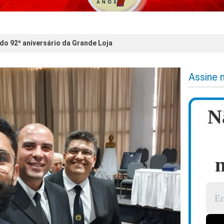
 do 92º aniversário da Grande Loja
Assine 
N
n