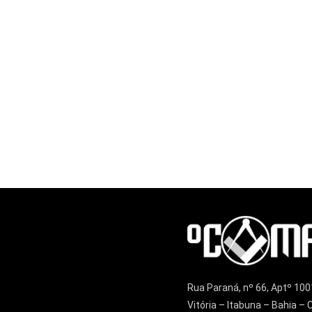
Rua Paraná, nº 66, Aptº 100
Vitória – Itabuna – Bahia 