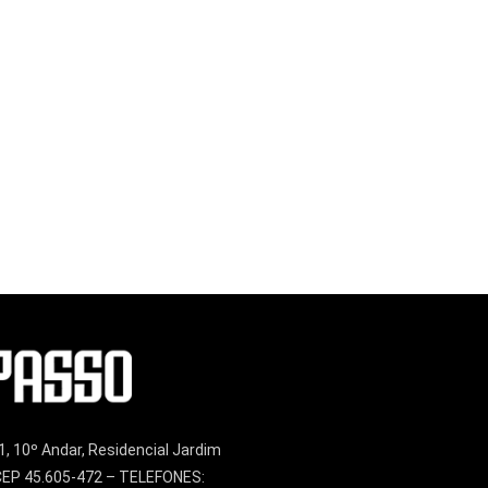
1, 10º Andar, Residencial Jardim
– CEP 45.605-472 – TELEFONES: