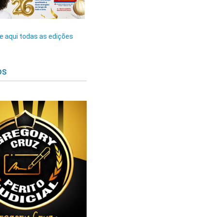
 aqui todas as edições
os