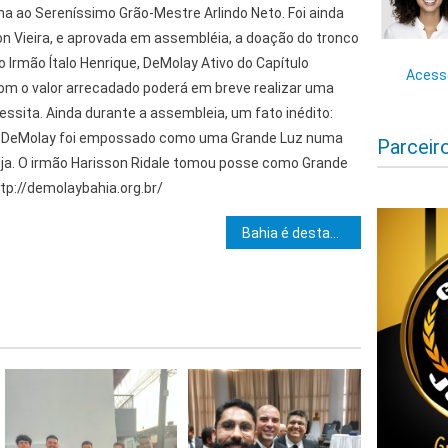
a ao Sereníssimo Grão-Mestre Arlindo Neto. Foi ainda
 Vieira, e aprovada em assembléia, a doação do tronco
o Irmão Ítalo Henrique, DeMolay Ativo do Capítulo
Acesse
com o valor arrecadado poderá em breve realizar uma
essita. Ainda durante a assembleia, um fato inédito:
or DeMolay foi empossado como uma Grande Luz numa
Parceir
ja. O irmão Harisson Ridale tomou posse como Grande
ttp://demolaybahia.org.br/
e Post
Bahia é destaque no Congresso Nacional da Ordem DeMolay