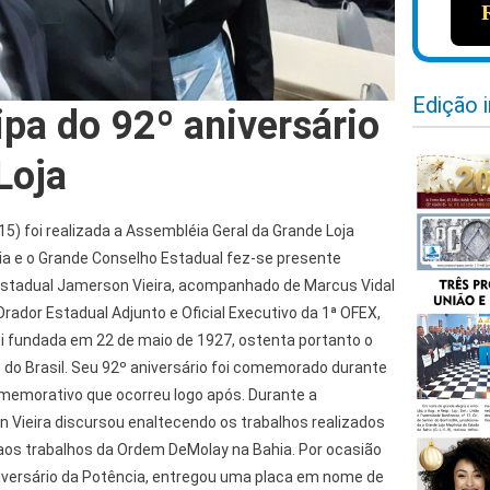
Edição 
ipa do 92º aniversário
Loja
15) foi realizada a Assembléia Geral da Grande Loja
a e o Grande Conselho Estadual fez-se presente
Estadual Jamerson Vieira, acompanhado de Marcus Vidal
rador Estadual Adjunto e Oficial Executivo da 1ª OFEX,
i fundada em 22 de maio de 1927, ostenta portanto o
z do Brasil. Seu 92º aniversário foi comemorado durante
omemorativo que ocorreu logo após. Durante a
Vieira discursou enaltecendo os trabalhos realizados
B aos trabalhos da Ordem DeMolay na Bahia. Por ocasião
versário da Potência, entregou uma placa em nome de