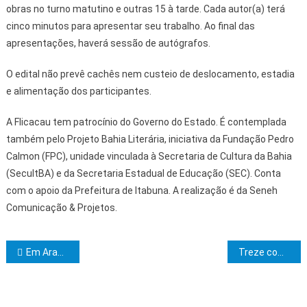
obras no turno matutino e outras 15 à tarde. Cada autor(a) terá
cinco minutos para apresentar seu trabalho. Ao final das
apresentações, haverá sessão de autógrafos.
O edital não prevê cachês nem custeio de deslocamento, estadia
e alimentação dos participantes.
A Flicacau tem patrocínio do Governo do Estado. É contemplada
também pelo Projeto Bahia Literária, iniciativa da Fundação Pedro
Calmon (FPC), unidade vinculada à Secretaria de Cultura da Bahia
(SecultBA) e da Secretaria Estadual de Educação (SEC). Conta
com o apoio da Prefeitura de Itabuna. A realização é da Seneh
Comunicação & Projetos.
Navegação de Post
Em Araçás, Jerônimo Rodrigues anuncia pacote de obras para a revitalização de áreas importantes do município
Treze companheiros são exaltados no Sagrado Arco Real de Jerusalém