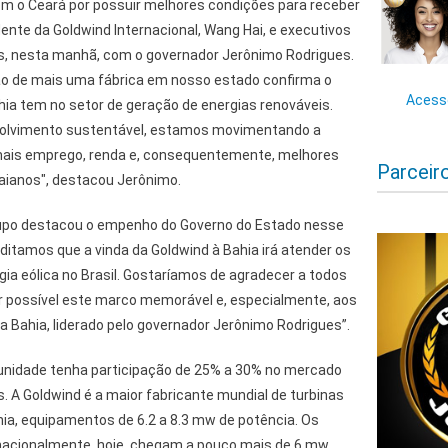
om o Ceará por possuir melhores condições para receber
ente da Goldwind Internacional, Wang Hai, e executivos
s, nesta manhã, com o governador Jerônimo Rodrigues.
ão de mais uma fábrica em nosso estado confirma o
Acesse
hia tem no setor de geração de energias renováveis.
olvimento sustentável, estamos movimentando a
ais emprego, renda e, consequentemente, melhores
Parceir
baianos", destacou Jerônimo.
grupo destacou o empenho do Governo do Estado nesse
itamos que a vinda da Goldwind à Bahia irá atender os
gia eólica no Brasil. Gostaríamos de agradecer a todos
r possível este marco memorável e, especialmente, aos
 Bahia, liderado pelo governador Jerônimo Rodrigues”.
 unidade tenha participação de 25% a 30% no mercado
as. A Goldwind é a maior fabricante mundial de turbinas
ahia, equipamentos de 6.2 a 8.3 mw de potência. Os
acionalmente, hoje, chegam a pouco mais de 6 mw.