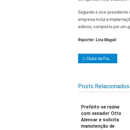
Segundo o vice-presidente d
empresa inclui a implanta
eólicos, composto por um g
Repórter: Lina Magalí
Navegação d
Clube da Fraternidade União das Acácias promove uma tarde de alegria para crianças
Posts Relacionados
Prefeito se reúne
com senador Otto
Alencar e solicita
manutenção de