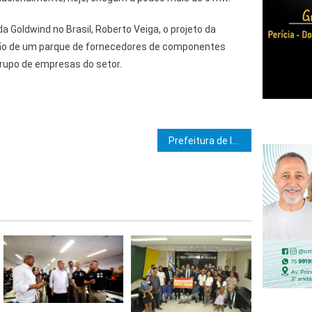
a Goldwind no Brasil, Roberto Veiga, o projeto da
ção de um parque de fornecedores de componentes
rupo de empresas do setor.
e Post
Prefeitura de Itabuna conclui a pavimentação de 15 ruas no Bairro Nova Ferradas