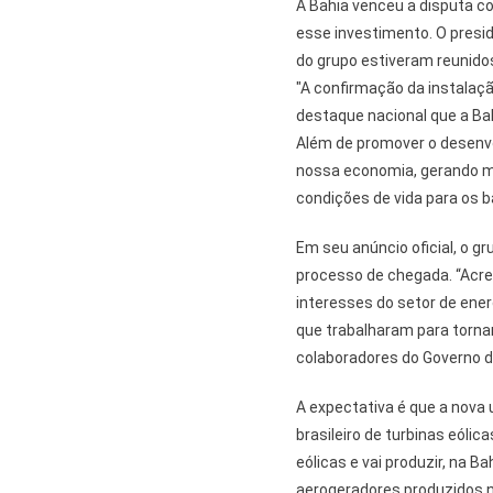
A Bahia venceu a disputa c
esse investimento. O presid
do grupo estiveram reunido
"A confirmação da instalaç
destaque nacional que a Ba
Além de promover o desenv
nossa economia, gerando m
condições de vida para os 
Em seu anúncio oficial, o 
processo de chegada. “Acred
interesses do setor de ener
que trabalharam para torna
colaboradores do Governo da
A expectativa é que a nova
brasileiro de turbinas eólic
eólicas e vai produzir, na B
aerogeradores produzidos n