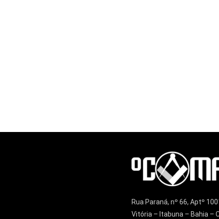
Rua Paraná, nº 66, Aptº 100
Vitória – Itabuna – Bahia 