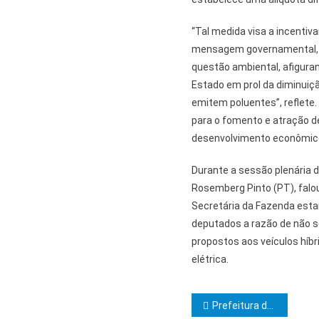
“Tal medida visa a incentiva
mensagem governamental, “
questão ambiental, afigur
Estado em prol da diminuiç
emitem poluentes”, reflet
para o fomento e atração d
desenvolvimento econômico 
Durante a sessão plenária d
Rosemberg Pinto (PT), falo
Secretária da Fazenda esta
deputados a razão de não s
propostos aos veículos híbr
elétrica.
Navegação d
Prefeitura de Itabuna abre inscrições na Rede Municipal de Ensino para Processo de Seletivo para diretor e vice-diretor