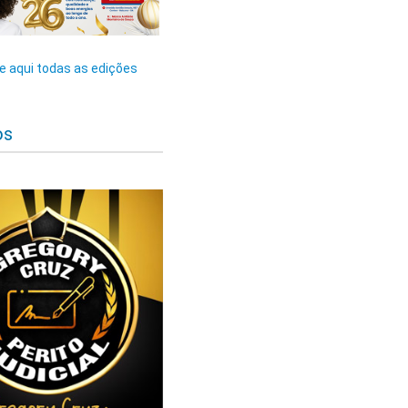
 aqui todas as edições
os