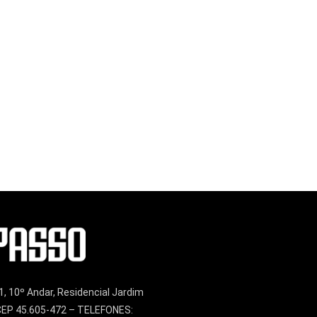
1, 10º Andar, Residencial Jardim
– CEP 45.605-472 – TELEFONES: