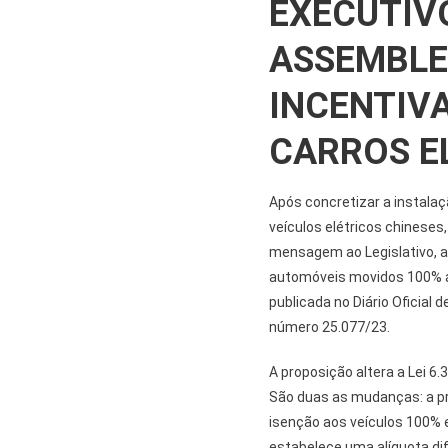
EXECUTIV
ASSEMBLE
INCENTIV
CARROS E
Após concretizar a instala
veículos elétricos chineses
mensagem ao Legislativo, a
automóveis movidos 100% a e
publicada no Diário Oficial 
número 25.077/23.
A proposição altera a Lei 6
São duas as mudanças: a prim
isenção aos veículos 100% e
estabelece uma alíquota di