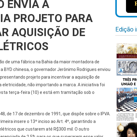
O ENVIA À
IA PROJETO PARA
Edição 
AR AQUISIÇÃO DE
LÉTRICOS
ção de uma fábrica na Bahia da maior montadora de
, a BYD chinesa, o governador Jerônimo Rodrigues enviou
presentando projeto para incentivar a aquisição de
letricidade, não importando a marca. A iniciativa foi
desta terça-feira (10) e está em tramitação sob o
.348, de 17 de dezembro de 1991, que dispõe sobre o IPVA.
eira insere o 13º inciso ao Art. 4º, garantindo a
létricos que custarem até R$300 mil. O outro
ferenciada de 2,5% para os que superarem esse valor.