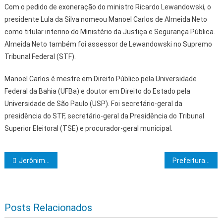
Com o pedido de exoneração do ministro Ricardo Lewandowski, o
presidente Lula da Silva nomeou Manoel Carlos de Almeida Neto
como titular interino do Ministério da Justiça e Segurança Pública.
Almeida Neto também foi assessor de Lewandowski no Supremo
Tribunal Federal (STF).
Manoel Carlos é mestre em Direito Público pela Universidade
Federal da Bahia (UFBa) e doutor em Direito do Estado pela
Universidade de São Paulo (USP). Foi secretário-geral da
presidência do STF, secretário-geral da Presidência do Tribunal
Superior Eleitoral (TSE) e procurador-geral municipal.
Navegação de Post
Jerônimo Rodrigues e Rui Costa autorizam obras do Novo PAC com investimento superior a R$ 27 milhões em contenções de encostas em Salvador
Prefeitura de Itabuna formaliza Núcleo de Justiça Restaurativa em cooperação técnica com Tribunal de Justiça da Bahia
Posts Relacionados