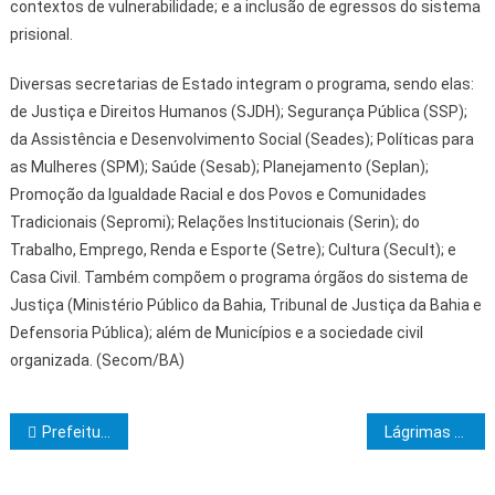
contextos de vulnerabilidade; e a inclusão de egressos do sistema
prisional.
Diversas secretarias de Estado integram o programa, sendo elas:
de Justiça e Direitos Humanos (SJDH); Segurança Pública (SSP);
da Assistência e Desenvolvimento Social (Seades); Políticas para
as Mulheres (SPM); Saúde (Sesab); Planejamento (Seplan);
Promoção da Igualdade Racial e dos Povos e Comunidades
Tradicionais (Sepromi); Relações Institucionais (Serin); do
Trabalho, Emprego, Renda e Esporte (Setre); Cultura (Secult); e
Casa Civil. Também compõem o programa órgãos do sistema de
Justiça (Ministério Público da Bahia, Tribunal de Justiça da Bahia e
Defensoria Pública); além de Municípios e a sociedade civil
organizada. (Secom/BA)
Navegação de Post
Prefeitura de Itabuna faz reparos na rede elétrica e nova pintura na fachada da creche-escola Lúcia Oliveira
Lágrimas que molham as calçadas do mundo