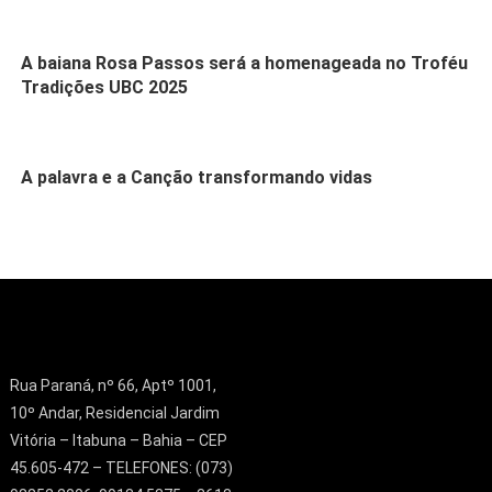
A baiana Rosa Passos será a homenageada no Troféu
Tradições UBC 2025
A palavra e a Canção transformando vidas
Rua Paraná, nº 66, Aptº 1001,
10º Andar, Residencial Jardim
Vitória – Itabuna – Bahia – CEP
45.605-472 – TELEFONES: (073)