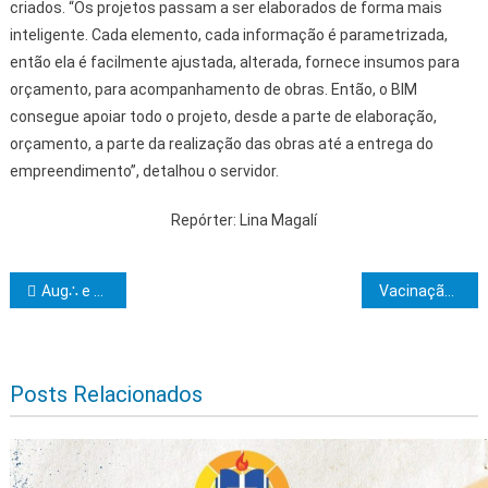
criados. “Os projetos passam a ser elaborados de forma mais
inteligente. Cada elemento, cada informação é parametrizada,
então ela é facilmente ajustada, alterada, fornece insumos para
orçamento, para acompanhamento de obras. Então, o BIM
consegue apoiar todo o projeto, desde a parte de elaboração,
orçamento, a parte da realização das obras até a entrega do
empreendimento”, detalhou o servidor.
Repórter: Lina Magalí
Navegação de Post
Aug∴ e Resp∴ Loj∴ Simb∴ MAHACHOAN No 79
Vacinação antirrábica chega nesta quarta-feira a mais quatro bairros de Itabuna
Posts Relacionados