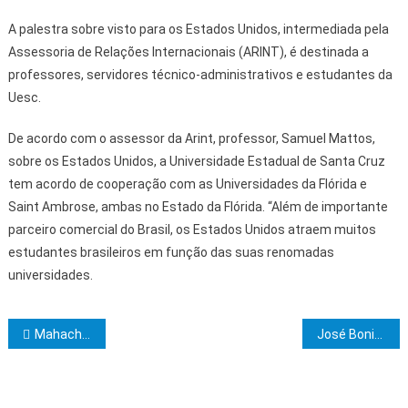
A palestra sobre visto para os Estados Unidos, intermediada pela
Assessoria de Relações Internacionais (ARINT), é destinada a
professores, servidores técnico-administrativos e estudantes da
Uesc.
De acordo com o assessor da Arint, professor, Samuel Mattos,
sobre os Estados Unidos, a Universidade Estadual de Santa Cruz
tem acordo de cooperação com as Universidades da Flórida e
Saint Ambrose, ambas no Estado da Flórida. “Além de importante
parceiro comercial do Brasil, os Estados Unidos atraem muitos
estudantes brasileiros em função das suas renomadas
universidades.
Navegação de Post
Mahachoan realiza prestigiada sessão de AApren.·. MMaç.·.
José Bonifácio: O Advogado nos bastidores da Independência do Brasil