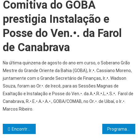
Comitiva do GOBA
prestigia Instalação e
Posse do Ven.•. da Farol
de Canabrava
Na última quinzena de agosto do ano em curso, o Soberano Grão
Mestre do Grande Oriente da Bahia (GOBA), Ir
.•.
Cassiano Moreno,
juntamente com o Grande Secretário de Finanças, Ir
.•.
Wadson
Souza, foram ao Or.•. de Irecê, para as Sessões Magnas de
Exaltação e Instalação e Posse do Ven
.
•. da A
.•.
R
.•.
L
.•.
S
.•.
Farol de
Canabrava, R
.
•.E
.
•.A
.
•.A
.
•., GOBA/COMAB, no Or
.
•. de Uibaí, o Ir
.
•.
Marcos Ribeiro.
Navegação de Post
Encontro dos Grandes Chanceleres da 6ª Zona da Confederação Maçônica Interamericana (CMI) com a participação da Secretaria Geral de Relações Maçônicas Exteriores do GOB
Programa Entre Colunas recebe o Ir.•. Pedro Juk