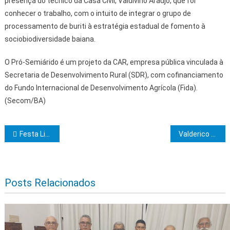
presença do técnico da Casa Civil, Valdivino Araújo, que foi
conhecer o trabalho, com o intuito de integrar o grupo de
processamento de buriti à estratégia estadual de fomento à
sociobiodiversidade baiana.
O Pró-Semiárido é um projeto da CAR, empresa pública vinculada à
Secretaria de Desenvolvimento Rural (SDR), com cofinanciamento
do Fundo Internacional de Desenvolvimento Agrícola (Fida).
(Secom/BA)
Navegação de Post
Festa Literária de Ilhéus publica resultado de seleção de autores
Valderico Junior discute turismo e ampliação de voos para Ilhéus em reunião com Ministro Celso Sabino
Posts Relacionados