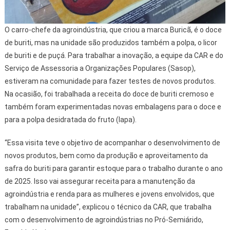
O carro-chefe da agroindústria, que criou a marca Buricã, é o doce
de buriti, mas na unidade são produzidos também a polpa, o licor
de buriti e de puçá. Para trabalhar a inovação, a equipe da CAR e do
Serviço de Assessoria a Organizações Populares (Sasop),
estiveram na comunidade para fazer testes de novos produtos.
Na ocasião, foi trabalhada a receita do doce de buriti cremoso e
também foram experimentadas novas embalagens para o doce e
para a polpa desidratada do fruto (lapa).
“Essa visita teve o objetivo de acompanhar o desenvolvimento de
novos produtos, bem como da produção e aproveitamento da
safra do buriti para garantir estoque para o trabalho durante o ano
de 2025. Isso vai assegurar receita para a manutenção da
agroindústria e renda para as mulheres e jovens envolvidos, que
trabalham na unidade”, explicou o técnico da CAR, que trabalha
com o desenvolvimento de agroindústrias no Pró-Semiárido,