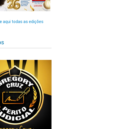
 aqui todas as edições
os