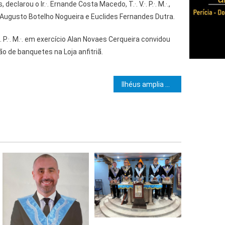
 declarou o Ir.·. Ernande Costa Macedo, T.·. V.·. P.·. M.·.,
lil Augusto Botelho Nogueira e Euclides Fernandes Dutra.
·. P.·. M.·. em exercício Alan Novaes Cerqueira convidou
o de banquetes na Loja anfitriã.
e Post
Ilhéus amplia a faixa etária para vacinação contra a dengue