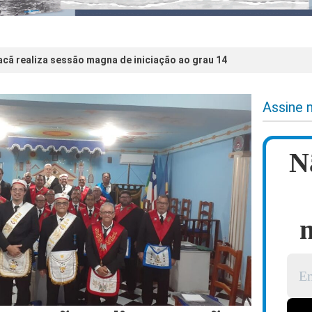
cã realiza sessão magna de iniciação ao grau 14
Assine 
N
n