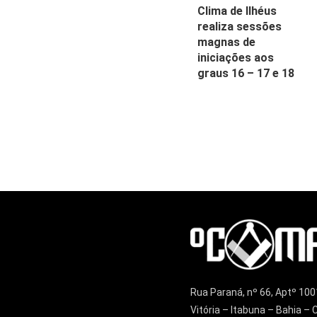
Clima de Ilhéus
realiza sessões
magnas de
iniciações aos
graus 16 – 17 e 18
Rua Paraná, nº 66, Aptº 100
Vitória – Itabuna – Bahia 