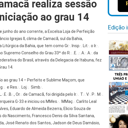
amacã realiza sessão
niciação ao grau 14
Edição 
de junho do ano corrente, a Excelsa Loja de Perfeição
o Igrejas II, clima de Camacã, sul da Bahia,
Litúrgica da Bahia, que tem como Gr.·. Insp.·. Lit.·. o Ir.·.
o Supremo Conselho do Grau 33º do R.·. .E. .·. A.·. A.·. da
derativa do Brasil, através da Delegacia de Itabuna, fez
Grau 14.
são ao grau 14 – Perfeito e Sublime Maçom, que
. e Res.·. Loj.·. Simb.·.
.E.·.B.·., Or.·. de Camacã, foi dirigida pelo Ir.·. T.·. V.·. P.·. M.·.
queira G-33 e iniciou os MMes.·. MMaç.·. Carlito Leal
Alves, Eduardo de Almeida Bezerra, Elicio Souza de
sus do Nascimento, Francesco Denis da Silva Santana,
da, José Renato dos Santos, Jadson de Deus Damásio,