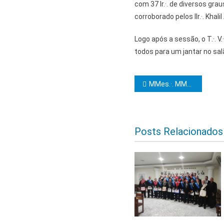
com 37 Ir.·. de diversos graus,
corroborado pelos IIr.·. Kha
Logo após a sessão, o T.·. V.
todos para um jantar no salã
Navegação d
MMes.·. MMaç.·. são iniciados no grau 19 no Clima de Itabuna
Posts Relacionados