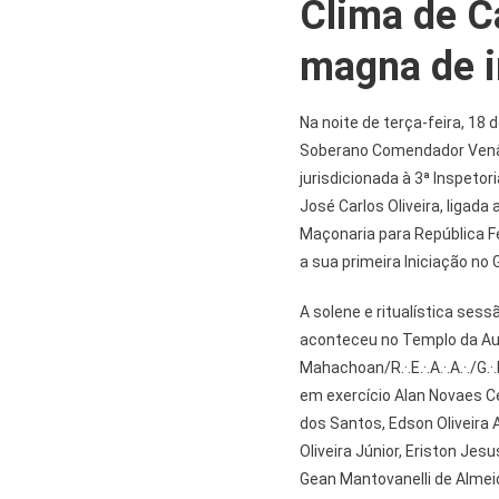
Clima de C
magna de i
Na noite de terça-feira, 18 
Soberano Comendador Venânci
jurisdicionada à 3ª Inspetoria 
José Carlos Oliveira, ligada a
Maçonaria para República Fe
a sua primeira Iniciação no 
A solene e ritualística ses
aconteceu no Templo da Aug.·
Mahachoan/R.·.E.·.A.·.A.·./G.·.L.·
em exercício Alan Novaes Cer
dos Santos, Edson Oliveira 
Oliveira Júnior, Eriston Je
Gean Mantovanelli de Almei