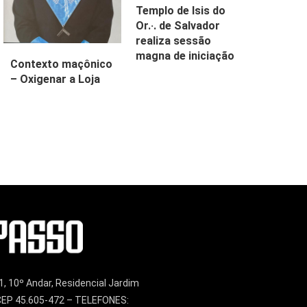
Templo de Isis do
Or.·. de Salvador
realiza sessão
magna de iniciação
Contexto maçônico
– Oxigenar a Loja
1, 10º Andar, Residencial Jardim
– CEP 45.605-472 – TELEFONES: