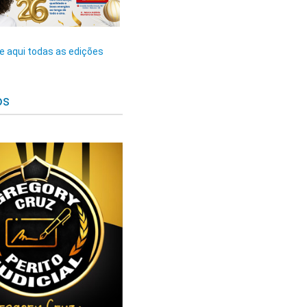
 aqui todas as edições
os