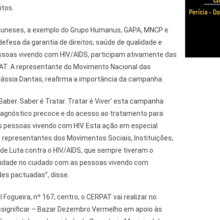
itos.
buneses, a exemplo do Grupo Humanus, GAPA, MNCP e
fesa da garantia de direitos, saúde de qualidade e
pessoas vivendo com HIV/AIDS, participam ativamente das
AT. A representante do Movimento Nacional das
Cássia Dantas, reafirma a importância da campanha.
aber. Saber é Tratar. Tratar é Viver’ esta campanha
iagnóstico precoce e do acesso ao tratamento para
às pessoas vivendo com HIV. Esta ação em especial
representantes dos Movimentos Sociais, Instituições,
e Luta contra o HIV/AIDS, que sempre tiveram o
idade no cuidado com as pessoas vivendo com
des pactuadas”, disse.
Fogueira, nº 167, centro, o CERPAT vai realizar no
essignificar – Bazar Dezembro Vermelho em apoio às