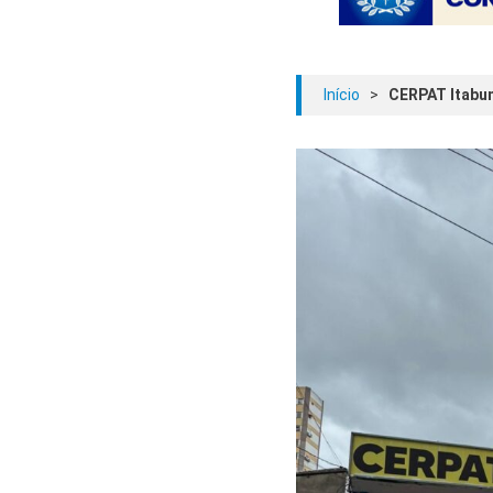
Início
>
CERPAT Itabun