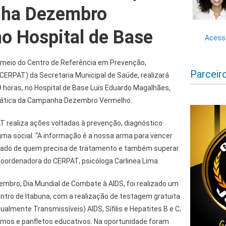
ha Dezembro
o Hospital de Base
Acesse
r meio do Centro de Referência em Prevenção,
Parceir
CERPAT) da Secretaria Municipal de Saúde, realizará
 9 horas, no Hospital de Base Luís Eduardo Magalhães,
mática da Campanha Dezembro Vermelho.
 realiza ações voltadas à prevenção, diagnóstico
ma social. “A informação é a nossa arma para vencer
idado de quem precisa de tratamento e também superar
coordenadora do CERPAT, psicóloga Carlinea Lima.
embro, Dia Mundial de Combate à AIDS, foi realizado um
ntro de Itabuna, com a realização de testagem gratuita
ualmente Transmissíveis) AIDS, Sífilis e Hepatites B e C,
sumos e panfletos educativos. Na oportunidade foram