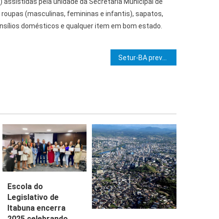
 assistidas pela unidade da Secretaria Municipal de
roupas (masculinas, femininas e infantis), sapatos,
ensílios domésticos e qualquer item em bom estado.
e Post
Setur-BA prevê novo recorde no turismo baiano na alta temporada 2025/2026
Escola do
Legislativo de
Itabuna encerra
2025 celebrando