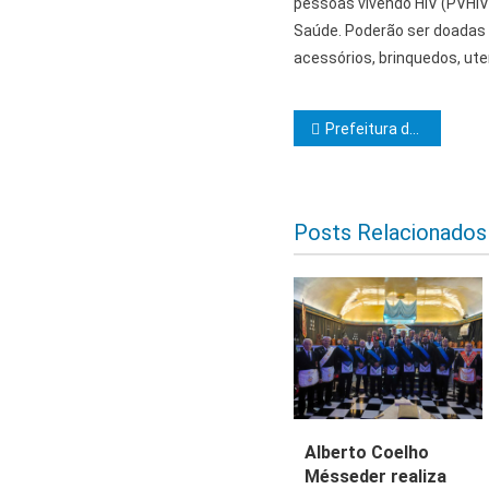
pessoas vivendo HIV (PVHIV)
Saúde. Poderão ser doadas 
acessórios, brinquedos, ut
Navegação d
Prefeitura de Ilhéus esclarece regras para pagamento de benefícios a contratados por seleção
Posts Relacionados
Alberto Coelho
Mésseder realiza