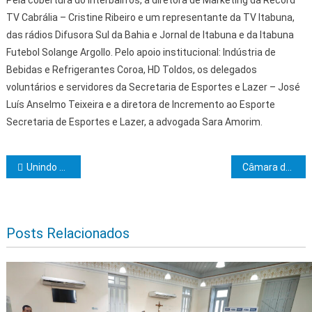
Pela cobertura do Interbairros, a diretora de Marketing da Record
TV Cabrália – Cristine Ribeiro e um representante da TV Itabuna,
das rádios Difusora Sul da Bahia e Jornal de Itabuna e da Itabuna
Futebol Solange Argollo. Pelo apoio institucional: Indústria de
Bebidas e Refrigerantes Coroa, HD Toldos, os delegados
voluntários e servidores da Secretaria de Esportes e Lazer – José
Luís Anselmo Teixeira e a diretora de Incremento ao Esporte
Secretaria de Esportes e Lazer, a advogada Sara Amorim.
Navegação de Post
Unindo Saúde e Agricultura Familiar corrida reúne atletas e amantes do esporte em Salvador
Câmara de Vereadores de Ibicaraí realiza 31ª sessão ordinária de 2023
Posts Relacionados