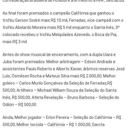
Confederação Brasileira de Futebol e até mesmo à FIFA”, destacou.
Ao final foram premiados o campeão Califórnia que ganhou o
troféu Gerson Sodré mais R$ 10 mil, Ferradas, vice-campeã com o
troféu Abelardo Moreira mais R$ 5 mil enquanto o Santa Inês, 3º
colocado recebeu o troféu Melquíades Azevedo, o Boca de Pia,
mais R$ 3 mil.
Antes do show musical de encerramento, com a dupla Uiara e
Juba foram premiados: Melhor arbitragem – Edson Andrade e
assistentes Paulo Roberto e Alberto Xavier, árbitros reservas José
Luís, Osmilson Rocha e Mateus Silva mais R$ 2.000,00; Melhor
goleiro – Carlos Murilo Gonçalves da Seleção de Ferradas,R$
500,00; Artilheiro – Michael William Souza da Seleção do Santa
Inês, R$ 500,00; Atleta Revelação – Bruno Barbosa – Seleção do
Odilon – R$ 500,00
Ainda, Melhor jogador – Erlon Pereira – Seleção do Califórnia – R$
500,00; Melhor torcida – Califórnia – R$ 1.000,00; Garota