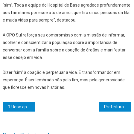
“sim”. Toda a equipe do Hospital de Base agradece profundamente
aos familiares por esse ato de amor, que tira cinco pessoas da fila
e muda vidas para sempre”, destacou.
A OPO Sul reforça seu compromisso com a missão de informar,
acolher e conscientizar a população sobre a importância de
conversar com a família sobre a doação de órgãos e manifestar
esse desejo em vida.
Dizer “sim” à doação é perpetuar a vida. É transformar dor em
esperança. É ser lembrado não pelo fim, mas pela generosidade
que floresce em novas histórias.
Navegação de Post
Uesc aproxima estudantes do ensino superior na 11ª edição do Circuito das Profissões
Prefeitura de Ilhéus inicia campanha de atualização da caderneta de vacinação para crianças e adolescentes