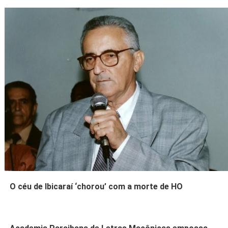
O céu de Ibicaraí ‘chorou’ com a morte de HO