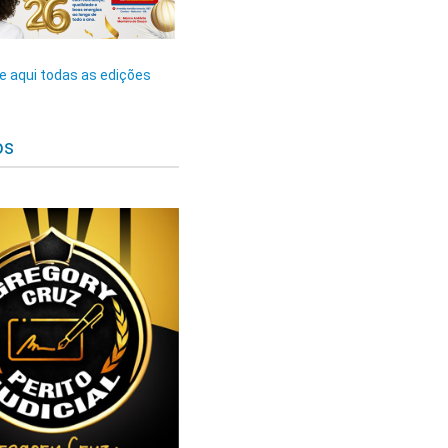
 aqui todas as edições
os