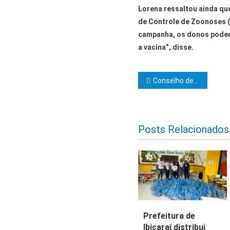
Lorena ressaltou ainda qu
de Controle de Zoonoses (
campanha, os donos podem 
a vacina”, disse.
Navegação d
Conselho de Cavaleiros Kadosh Mário Behring, Clima de Itabuna, sul da Bahia convida para iniciação ao Grau 22
Posts Relacionados
Prefeitura de
Ibicaraí distribui