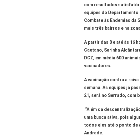
com resultados satisfatóri
equipes do Departamento d
Combate às Endemias da Se
mais três bairros e na zona
A partir das 8 e até às 16
Caetano, Sarinha Alcântar
DCZ, em média 600 animais
vacinadores.
A vacinação contra a raiva
semana. As equipes já pas
21, será no Serrado, com b
“Além da descentralizaçã
uma busca ativa, pois alg
todos eles até o ponto de
Andrade.