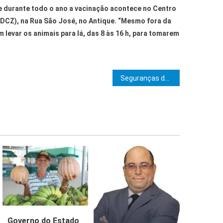
e durante todo o ano a vacinação acontece no Centro
DCZ), na Rua São José, no Antique. “Mesmo fora da
levar os animais para lá, das 8 às 16 h, para tomarem
e Post
Seguranças da Alba participam de curso de estratégias para equipes eficientes
Governo do Estado