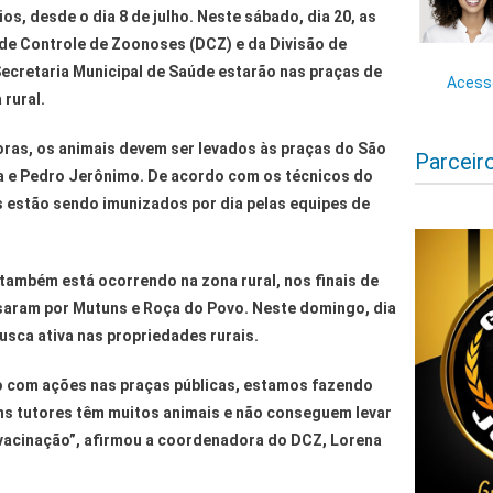
os, desde o dia 8 de julho. Neste sábado, dia 20, as
e Controle de Zoonoses (DCZ) e da Divisão de
cretaria Municipal de Saúde estarão nas praças de
Acesse
 rural.
 horas, os animais devem ser levados às praças do São
Parceir
a e Pedro Jerônimo. De acordo com os técnicos do
 estão sendo imunizados por dia pelas equipes de
 também está ocorrendo na zona rural, nos finais de
saram por Mutuns e Roça do Povo. Neste domingo, dia
usca ativa nas propriedades rurais.
o com ações nas praças públicas, estamos fazendo
uns tutores têm muitos animais e não conseguem levar
 vacinação”, afirmou a coordenadora do DCZ, Lorena