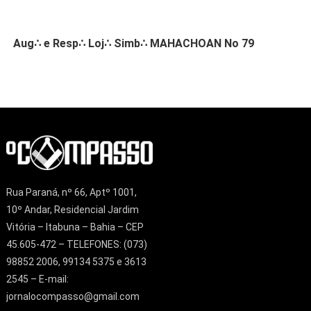
Aug∴ e Resp∴ Loj∴ Simb∴ MAHACHOAN No 79
Rua Paraná, nº 66, Aptº 1001,
10º Andar, Residencial Jardim
Vitória – Itabuna – Bahia – CEP
45.605-472 – TELEFONES: (073)
98852 2006, 99134 5375 e 3613
2545 – E-mail:
jornalocompasso@gmail.com