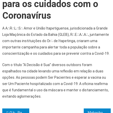
para os cuidados com o
Coronavírus
A A∴R∴L∴S∴ Amor e União Itapetiguense, jurisdicionada a Grande
Loja Maçônica do Estado da Bahia (GLEB), R∴E∴A∴A∴, juntamente
com outras instituições do Or∴ de Itapetinga, criaram uma
importante campanha para alertar toda a população sobre a
conscientização e os cuidados para se prevenir contra a Covid-19.
Com o título “A Decisão é Sua” diversos outdoors foram
espalhados na cidade levando uma reflexão em relação a duas
opções. As pessoas podem Ser Pacientes e esperar a vacina ou
ser Um Paciente hospitalizado com a Covid-19. A oficina reafirma
que é fundamental o uso da máscara e manter o distanciamento,
evitando aglomerações.
O Ir.·. Paulo Dantas é o candidato de consenso da Areópago Itabunense para o biênio 2021/2023
Mahachoan promove doação para famílias carentes