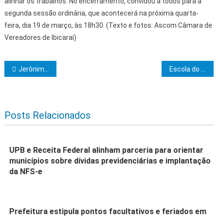
alinhar os trabalhos. No encerramento, convidou a todos para a
segunda sessão ordinária, que acontecerá na próxima quarta-
feira, dia 19 de março, às 18h30. (Texto e fotos: Ascom Câmara de
Vereadores de Ibicaraí)
Navegação de Post
Jerônimo Rodrigues inicia agenda em Itabuna nesta quinta (13) com entrega de centro de hemodiálise e abastecimento de água, e na sexta (14), ao lado de ministros, entrega ampliação do Hospital de Base
Escola do Legislativo promove Oficina de Defesa Pessoal para Mulheres
Posts Relacionados
UPB e Receita Federal alinham parceria para orientar
municípios sobre dívidas previdenciárias e implantação
da NFS-e
Prefeitura estipula pontos facultativos e feriados em