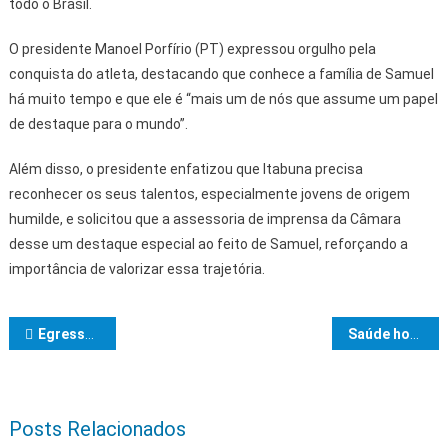
todo o Brasil.
O presidente Manoel Porfírio (PT) expressou orgulho pela
conquista do atleta, destacando que conhece a família de Samuel
há muito tempo e que ele é “mais um de nós que assume um papel
de destaque para o mundo”.
Além disso, o presidente enfatizou que Itabuna precisa
reconhecer os seus talentos, especialmente jovens de origem
humilde, e solicitou que a assessoria de imprensa da Câmara
desse um destaque especial ao feito de Samuel, reforçando a
importância de valorizar essa trajetória.
Navegação de Post
Egresso da Uesc participa de evento internacional de Triathlon, na Guatemala
Saúde hormonal da mulher é tema de debate na Assembleia Legislativa da Bahia
Posts Relacionados