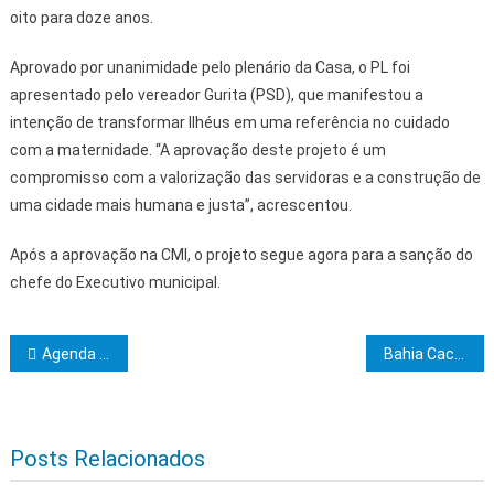
oito para doze anos.
Aprovado por unanimidade pelo plenário da Casa, o PL foi
apresentado pelo vereador Gurita (PSD), que manifestou a
intenção de transformar Ilhéus em uma referência no cuidado
com a maternidade. “A aprovação deste projeto é um
compromisso com a valorização das servidoras e a construção de
uma cidade mais humana e justa”, acrescentou.
Após a aprovação na CMI, o projeto segue agora para a sanção do
chefe do Executivo municipal.
Navegação de Post
Agenda Maçônica – Novembro/2025
Bahia Cacau consolida potencial da agricultura familiar no Salon du Chocolat em Paris
Posts Relacionados