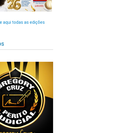
 aqui todas as edições
os