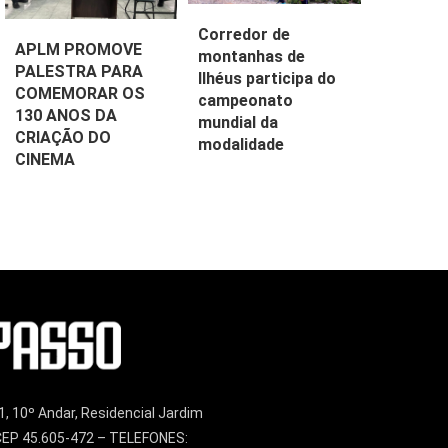
Corredor de
APLM PROMOVE
montanhas de
PALESTRA PARA
Ilhéus participa do
COMEMORAR OS
campeonato
130 ANOS DA
mundial da
CRIAÇÃO DO
modalidade
CINEMA
1, 10º Andar, Residencial Jardim
– CEP 45.605-472 – TELEFONES: