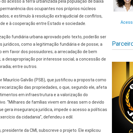
ão do acesso à terra urbanizada pela população de baixa
 a permanência dos ocupantes nos próprios núcleos
dos; e estímulo à resolução extrajudicial de conflitos,
Acesse
de e à cooperação entre Estado e sociedade.
zação fundiária urbana aprovado pelo texto, poderão ser
Parceir
s jurídicos, como a legitimação fundiária e de posse; a
o em favor dos possuidores; a arrecadação de bem
o; a desapropriação por interesse social; a concessão de
radia; entre outros.
or Maurício Galvão (PSB), que justificou a proposta como
ecarização das propriedades, o que, segundo ele, afeta
stimentos em infraestrutura e a valorização do
tivo. “Milhares de famílias vivem em áreas sem o devido
ue gera insegurança jurídica, impede o acesso a políticas
exercício da cidadania”, defendeu o edil.
 presidente da CMI, subscreve o projeto. Ele explicou