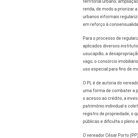
territorial urbano; ampliaç
renda, de modo a priorizar
urbanos informais regulariza
em reforço à consensualida
Para o processo de regulari
aplicados diversos instituto
usucapião; a desapropriaçã
vago; o consórcio imobiliári
uso especial para fins de mo
O PL é de autoria do veread
uma forma de combater a pr
o acesso ao crédito, a inve
patrimônio individual e cole
registro de propriedade, o q
públicas e dificulta o pleno 
O vereador César Porto (PP),