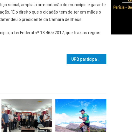
stiça social, amplia a arrecadação do município e garante
ação. “É o direito que o cidadão tem de ter em mãos o
defendeu o presidente da Câmara de Ilhéus.
cípio, a Lei Federal nº 13.465/2017, que traz as regras
e Post
UPB participa de lançamento da Rede do Futuro, em Feira de Santana, e fortalece protagonismo dos municípios na educação e qualificação profissional