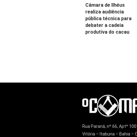
Câmara de Ilhéus
realiza audiência
pública técnica para
debater a cadeia
produtiva do cacau
Rua Paraná, nº 66, Aptº 100
Vitória – Itabuna – Bahia 