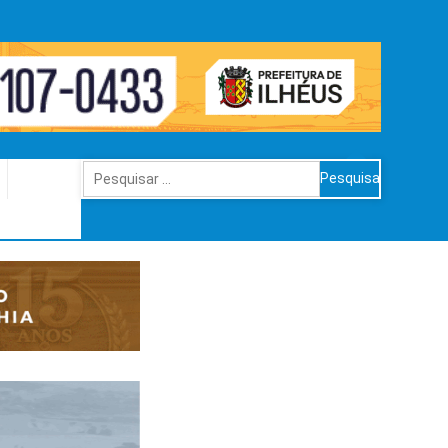
Pesquisar
por: