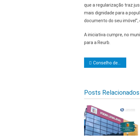
que a regularização traz ju
mais dignidade para a popul
documento do seu imóvel”, 
A iniciativa cumpre, no muni
para a Reurb.
Navegação d
Conselho de Cavaleiros Kadosh Mário Béhring realiza sessão magna de iniciação ao grau 19
Posts Relacionados