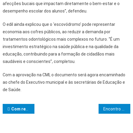
afecções bucais que impactam diretamente o bem-estar e o
desempenho escolar dos alunos”, defendeu.
O edil ainda explicou que o ‘escovódromo’ pode representar
economia aos cofres públicos, ao reduzir a demanda por
tratamentos odontológicos mais complexos no futuro. “É um
investimento estratégico na saúde pública e na qualidade da
educação, contribuindo para a formação de cidadãos mais
saudáveis e conscientes”, completou.
Com a aprovação na CMI, o documento será agora encaminhado
ao chefe do Executivo municipal e às secretárias de Educação e
de Saúde.
Navegação de Post
Com recursos de R$ 1,55 bilhão, Jerônimo Rodrigues autoriza mais de 670 obras na Bahia
Encontro Estadual de Prefeitos reúne lideranças e reforça pautas prioritárias do municipalismo baiano