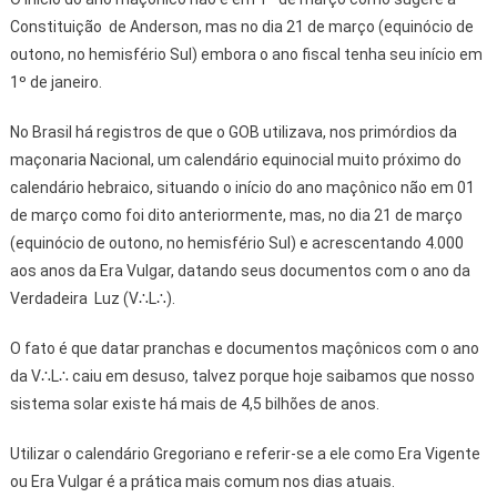
Constituição de Anderson, mas no dia 21 de março (equinócio de
outono, no hemisfério Sul) embora o ano fiscal tenha seu início em
1º de janeiro.
No Brasil há registros de que o GOB utilizava, nos primórdios da
maçonaria Nacional, um calendário equinocial muito próximo do
calendário hebraico, situando o início do ano maçônico não em 01
de março como foi dito anteriormente, mas, no dia 21 de março
(equinócio de outono, no hemisfério Sul) e acrescentando 4.000
aos anos da Era Vulgar, datando seus documentos com o ano da
Verdadeira Luz (V∴L∴).
O fato é que datar pranchas e documentos maçônicos com o ano
da V∴L∴ caiu em desuso, talvez porque hoje saibamos que nosso
sistema solar existe há mais de 4,5 bilhões de anos.
Utilizar o calendário Gregoriano e referir-se a ele como Era Vigente
ou Era Vulgar é a prática mais comum nos dias atuais.