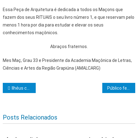
Essa Peça de Arquitetura é dedicada a todos os Maçons que
fazem dos seus RITUAIS o seu livro número 1, e que reservam pelo
menos 1 hora por dia para estudar e elevar os seus
conhecimentos maçônicos.
Abraços fraternos.
Mes Maç, Grau 33 e Presidente da Academia Maçônica de Letras,
Ciências e Artes da Região Grapiúna (AMALCARG)
Navegação de Post
Ilhéus celebra 492 anos com a reabertura da Casa Cultural Jorge Amado
Público festeja grade, infraestrutra e avanços da 5ª edição do Ita Pedro -2026
Posts Relacionados