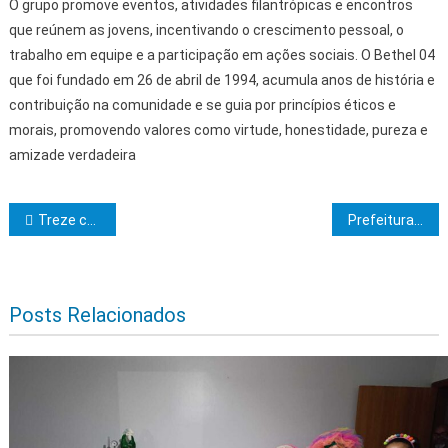
O grupo promove eventos, atividades filantrópicas e encontros
que reúnem as jovens, incentivando o crescimento pessoal, o
trabalho em equipe e a participação em ações sociais. O Bethel 04
que foi fundado em 26 de abril de 1994, acumula anos de história e
contribuição na comunidade e se guia por princípios éticos e
morais, promovendo valores como virtude, honestidade, pureza e
amizade verdadeira
Navegação de Post
Treze companheiros são exaltados no Sagrado Arco Real de Jerusalém
Prefeitura de Ilhéus busca parceria com Uruçuca para recuperar estrada do Banco Central
Posts Relacionados