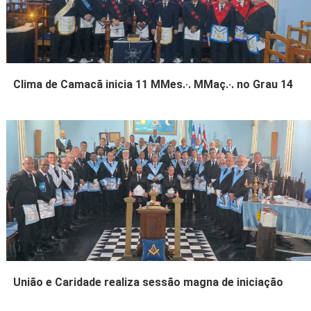
Clima de Camacã inicia 11 MMes.·. MMaç.·. no Grau 14
União e Caridade realiza sessão magna de iniciação