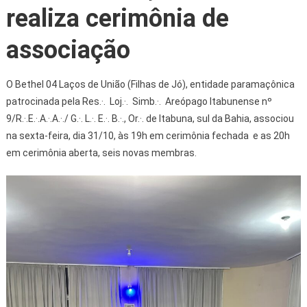
realiza cerimônia de
associação
O Bethel 04 Laços de União (Filhas de Jó), entidade paramaçônica
patrocinada pela Res.·. Loj.·. Simb.·. Areópago Itabunense nº
9/R.·.E.·.A.·.A.·./ G.·. L.·. E.·. B.·., Or.·. de Itabuna, sul da Bahia, associou
na sexta-feira, dia 31/10, às 19h em cerimônia fechada e as 20h
em cerimônia aberta, seis novas membras.