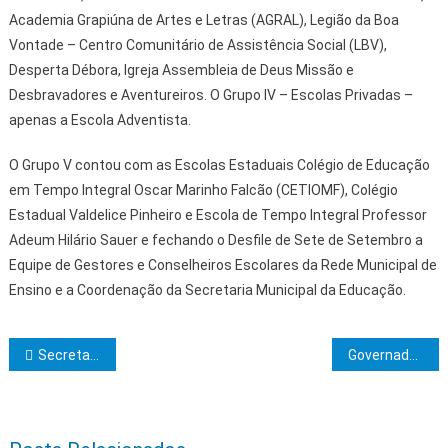
Academia Grapiúna de Artes e Letras (AGRAL), Legião da Boa
Vontade – Centro Comunitário de Assistência Social (LBV),
Desperta Débora, Igreja Assembleia de Deus Missão e
Desbravadores e Aventureiros. O Grupo IV – Escolas Privadas –
apenas a Escola Adventista.
O Grupo V contou com as Escolas Estaduais Colégio de Educação
em Tempo Integral Oscar Marinho Falcão (CETIOMF), Colégio
Estadual Valdelice Pinheiro e Escola de Tempo Integral Professor
Adeum Hilário Sauer e fechando o Desfile de Sete de Setembro a
Equipe de Gestores e Conselheiros Escolares da Rede Municipal de
Ensino e a Coordenação da Secretaria Municipal da Educação.
Navegação de Post
Secretaria de Saúde de Ilhéus participa do Desfile de 7 de Setembro com a Ala da Saúde
Governador prestigia abertura da 46ª Expofeira, que segue até 14 de setembro em Feira de Santana