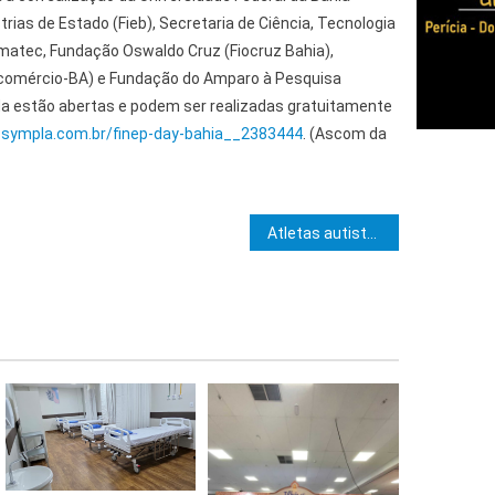
rias de Estado (Fieb), Secretaria de Ciência, Tecnologia
imatec, Fundação Oswaldo Cruz (Fiocruz Bahia),
comércio-BA) e Fundação do Amparo à Pesquisa
nda estão abertas e podem ser realizadas gratuitamente
.sympla.com.br/finep-day-bahia__2383444
. (Ascom da
e Post
Atletas autistas trilham carreiras promissoras e viajam o mundo em competições que desenvolvem capacidades