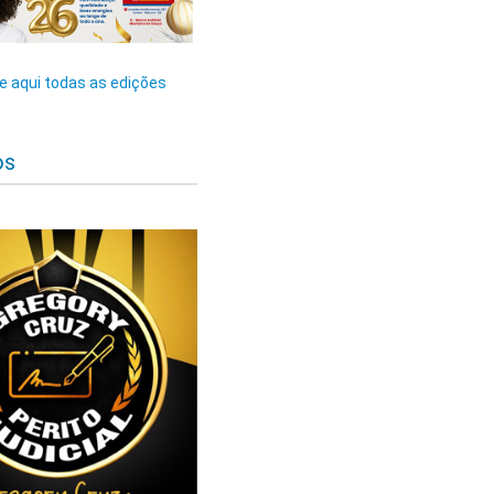
 aqui todas as edições
os