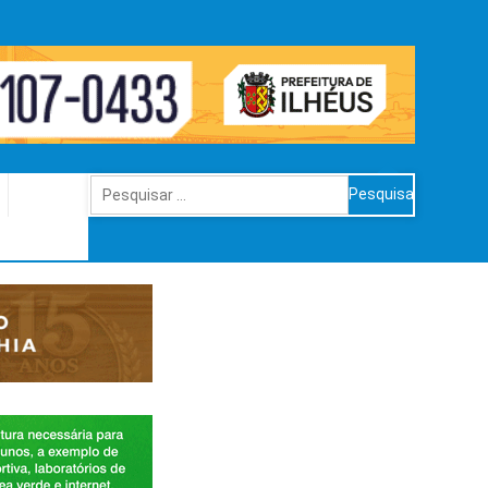
Pesquisar
por: