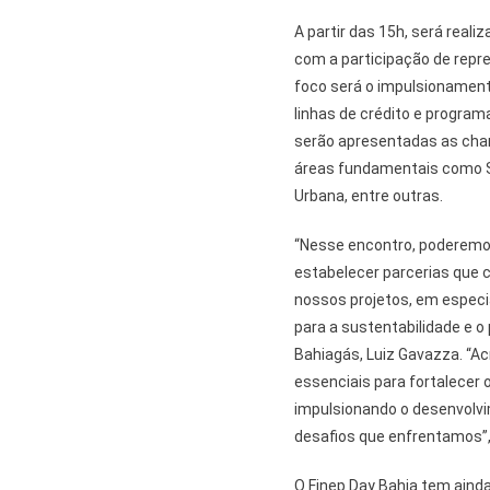
A partir das 15h, será real
com a participação de repr
foco será o impulsionament
linhas de crédito e progra
serão apresentadas as cha
áreas fundamentais como S
Urbana, entre outras.
“Nesse encontro, poderemos
estabelecer parcerias que
nossos projetos, em especi
para a sustentabilidade e o
Bahiagás, Luiz Gavazza. “Ac
essenciais para fortalecer
impulsionando o desenvolvi
desafios que enfrentamos”
O Finep Day Bahia tem ainda