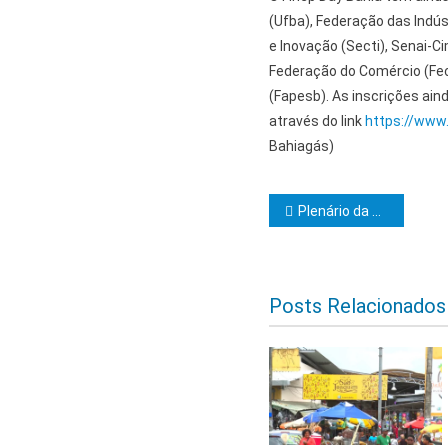
(Ufba), Federação das Indúst
e Inovação (Secti), Senai-C
Federação do Comércio (Fe
(Fapesb). As inscrições ai
através do link
https://www
Bahiagás)
Navegação d
Plenário da Alba autoriza Governo do Estado a contratar empréstimo de R$ 400 milhões
Posts Relacionados