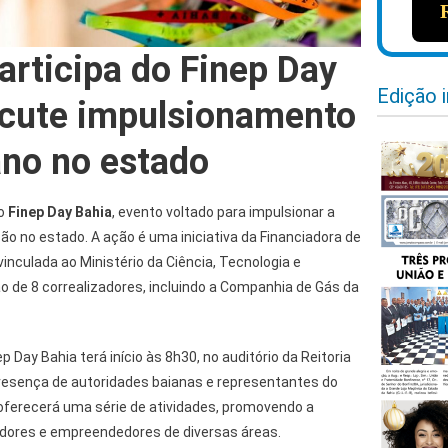
articipa do Finep Day
Edição 
scute impulsionamento
no no estado
 o
Finep Day Bahia
, evento voltado para impulsionar a
ção no estado. A ação é uma iniciativa da Financiadora de
vinculada ao Ministério da Ciência, Tecnologia e
o de 8 correalizadores, incluindo a Companhia de Gás da
p Day Bahia terá início às 8h30, no auditório da Reitoria
resença de autoridades baianas e representantes do
 oferecerá uma série de atividades, promovendo a
dores e empreendedores de diversas áreas.