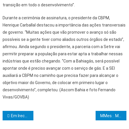
transição em todo o desenvolvimento”.
Durante a cerimônia de assinatura, o presidente da CBPM,
Henrique Carballal destacou a importância das ações transversais
de governo. “Muitas ações que vão promover o avanço só são
possíveis se a gente tiver como aliados outros órgãos de estado”,
afirmou. Ainda segundo o presidente, a parceria com a Setre vai
permitir preparar a população para estar apta a trabalhar nessas
indústrias que estão chegando. “Com a Bahiagás, será possível
apontar onde é preciso avançar com o serviço de gás. E a SEI
auxiliará a CBPM no caminho que precisa fazer para alcançar o
objetivo maior do Governo, de colocar em primeiro lugar o
desenvolvimento”, completou. (Ascom Bahia e foto Fernando
Vivas/GOVBA)
Navegação de Post
Em Irecê, exposição agropecuária e vacinação contra febre aftosa são destaque durante visita do governador
MMes.·. MMaç.·. são iniciados no grau 9 no Vale de Ilhéus