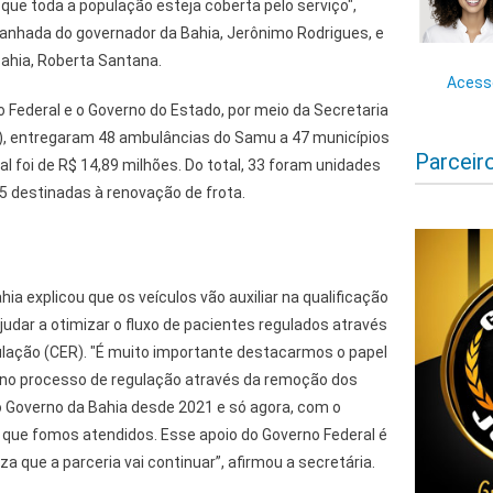
que toda a população esteja coberta pelo serviço",
anhada do governador da Bahia, Jerônimo Rodrigues, e
Bahia, Roberta Santana.
Acesse
 Federal e o Governo do Estado, por meio da Secretaria
), entregaram 48 ambulâncias do Samu a 47 municípios
Parceir
al foi de R$ 14,89 milhões. Do total, 33 foram unidades
5 destinadas à renovação de frota.
ia explicou que os veículos vão auxiliar na qualificação
judar a otimizar o fluxo de pacientes regulados através
ulação (CER). "É muito importante destacarmos o papel
m no processo de regulação através da remoção dos
o Governo da Bahia desde 2021 e só agora, com o
, que fomos atendidos. Esse apoio do Governo Federal é
 que a parceria vai continuar”, afirmou a secretária.