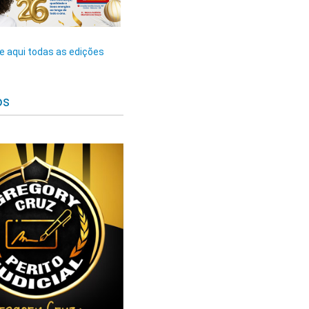
 aqui todas as edições
os