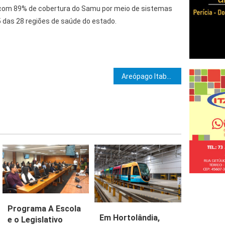
 com 89% de cobertura do Samu por meio de sistemas
 das 28 regiões de saúde do estado.
e Post
Areópago Itabunense realizará Sessão Magna de Elevação
Programa A Escola
Em Hortolândia,
e o Legislativo