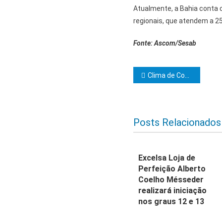
Atualmente, a Bahia conta
regionais, que atendem a 25
Fonte: Ascom/Sesab
Navegação d
Clima de Coaraci iniciará MMes.·.￼ MMaç.·.￼ no grau 14
Posts Relacionados
Excelsa Loja de
Perfeição Alberto
Coelho Mésseder
realizará iniciação
nos graus 12 e 13