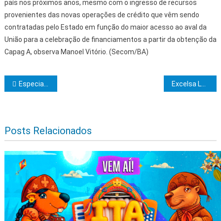
país nos próximos anos, mesmo com o ingresso de recursos
provenientes das novas operações de crédito que vêm sendo
contratadas pelo Estado em função do maior acesso ao aval da
União para a celebração de financiamentos a partir da obtenção da
Capag A, observa Manoel Vitório. (Secom/BA)
Navegação de Post
Especialista alerta sobre riscos do Projeto de Lei 42/23 para a aposentadoria especial
Excelsa Loja de Perfeição Venâncio Igrejas II, clima de Camacã, convida os IIr.·. do sul da Bahia para sessão de comunicação dos Graus 10 e 11 R.·.E.·.A.·.A.·., dia 27/8/24
Posts Relacionados