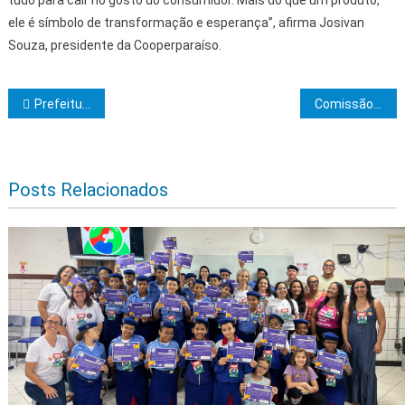
ele é símbolo de transformação e esperança”, afirma Josivan
Souza, presidente da Cooperparaíso.
Navegação de Post
Prefeitura de Ilhéus apresenta cumprimento de metas fiscais do 1º quadrimestre de 2025 em audiência
Comissão de Finanças da Alba aprova seis projetos de lei
Posts Relacionados