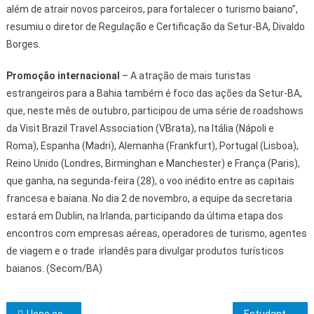
além de atrair novos parceiros, para fortalecer o turismo baiano”,
resumiu o diretor de Regulação e Certificação da Setur-BA, Divaldo
Borges.
Promoção internacional
– A atração de mais turistas
estrangeiros para a Bahia também é foco das ações da Setur-BA,
que, neste mês de outubro, participou de uma série de roadshows
da Visit Brazil Travel Association (VBrata), na Itália (Nápoli e
Roma), Espanha (Madri), Alemanha (Frankfurt), Portugal (Lisboa),
Reino Unido (Londres, Birminghan e Manchester) e França (Paris),
que ganha, na segunda-feira (28), o voo inédito entre as capitais
francesa e baiana. No dia 2 de novembro, a equipe da secretaria
estará em Dublin, na Irlanda, participando da última etapa dos
encontros com empresas aéreas, operadores de turismo, agentes
de viagem e o trade irlandês para divulgar produtos turísticos
baianos. (Secom/BA)
Uesc começa implantar os Sistemas Integrados de Gestão Universitária
Estudantes da rede pública visitam o Poder Legislativo da Bahia