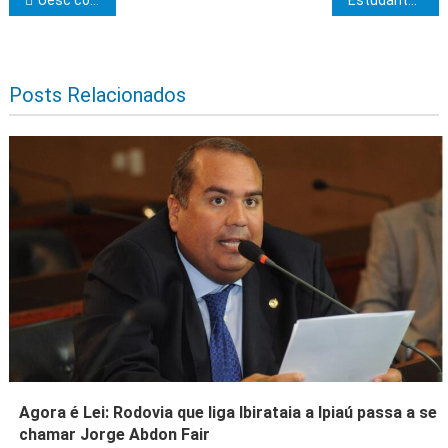
Navegação de Post
Posts Relacionados
Agora é Lei: Rodovia que liga Ibirataia a Ipiaú passa a se
chamar Jorge Abdon Fair