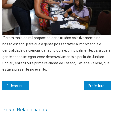
“Foram mais de mil propostas construídas coletivamente no
nosso estado, para que a gente possa trazer a importância e
centralidade da ciência, da tecnologia e, principalmente, para que a
gente possa integrar esse desenvolvimento a partir da Justiça
Social”, enfatizou a primeira-dama do Estado, Tatiana Velloso, que
estava presente no evento.
Navegação de Post
Uesc inicia segunda turma do curso de extensão em regência
Prefeitura de Ibicaraí recupera estrada vicinal da região rural do Jacarandá
Posts Relacionados