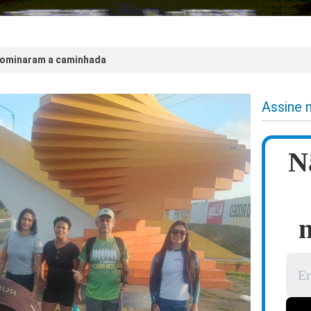
dominaram a caminhada
Assine 
N
n