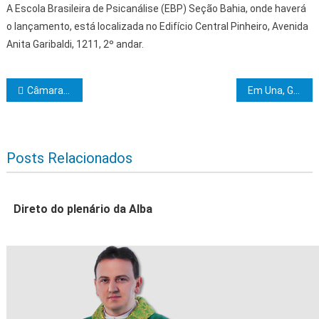
A Escola Brasileira de Psicanálise (EBP) Seção Bahia, onde haverá
o lançamento, está localizada no Edifício Central Pinheiro, Avenida
Anita Garibaldi, 1211, 2º andar.
Navegação de Post
Câmara de Vereadores de Ibicaraí rejeita contas de 2020 do ex-gestor Luiz Jácome Brandão Neto
Em Una, Governo do Estado autoriza requalificação em trecho da BA-676
Posts Relacionados
Direto do plenário da Alba